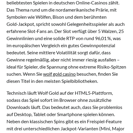
beliebtesten Spielen in deutschen Online‑Casinos zählt.
Das Thema rund um die nordamerikanische Prärie, mit
Symbolen wie Wölfen, Bison und dem berühmten
Gold‑Jackpot, spricht sowohl Gelegenheitsspieler als auch
erfahrene Slot‑Fans an. Der Slot verfügt über 5 Walzen, 25
Gewinnlinien und eine solide RTP von rund 96,01 %, was
im europäischen Vergleich ein gutes Gewinnpotenzial
bedeutet. Seine mittlere Volatilität sorgt dafür, dass
Gewinne regelmäßig, aber nicht immer riesig ausfallen –
ideal für Spieler, die Spannung ohne extreme Risiko‑Spitzen
suchen. Wenn Sie
wolf gold casino
besuchen, finden Sie
diesen Titel in den meisten Spielbibliotheken.
Technisch läuft Wolf Gold auf der HTML5‑Plattform,
sodass das Spiel sofort im Browser ohne zusätzliche
Downloads läuft. Das bedeutet auch, dass Sie problemlos
auf Desktop, Tablet oder Smartphone spielen können.
Neben den klassischen Spins gibt es ein Freispiel‑Feature
mit drei unterschiedlichen Jackpot‑Varianten (Mini, Major