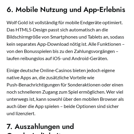
6. Mobile Nutzung und App‑Erlebnis
Wolf Gold ist vollständig für mobile Endgeräte optimiert.
Das HTML5‑Design passt sich automatisch an die
Bildschirmgröße von Smartphones und Tablets an, sodass
kein separates App‑Download nötig ist. Alle Funktionen –
von den Bonusspielen bis zu den Zahlungsvorgängen –
laufen reibungslos auf iOS‑ und Android‑Geräten.
Einige deutsche Online‑Casinos bieten jedoch eigene
native Apps an, die zusätzliche Vorteile wie
Push‑Benachrichtigungen für Sonderaktionen oder einen
noch schnelleren Zugang zum Spiel ermöglichen. Wer viel
unterwegs ist, kann sowohl über den mobilen Browser als
auch über die App spielen – beide Optionen sind sicher
und lizenziert.
7. Auszahlungen und