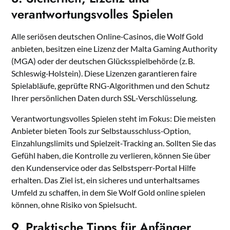
verantwortungsvolles Spielen
Alle seriösen deutschen Online‑Casinos, die Wolf Gold
anbieten, besitzen eine Lizenz der Malta Gaming Authority
(MGA) oder der deutschen Glücksspielbehörde (z. B.
Schleswig‑Holstein). Diese Lizenzen garantieren faire
Spielabläufe, geprüfte RNG‑Algorithmen und den Schutz
Ihrer persönlichen Daten durch SSL‑Verschlüsselung.
Verantwortungsvolles Spielen steht im Fokus: Die meisten
Anbieter bieten Tools zur Selbstausschluss‑Option,
Einzahlungslimits und Spielzeit‑Tracking an. Sollten Sie das
Gefühl haben, die Kontrolle zu verlieren, können Sie über
den Kundenservice oder das Selbstsperr‑Portal Hilfe
erhalten. Das Ziel ist, ein sicheres und unterhaltsames
Umfeld zu schaffen, in dem Sie Wolf Gold online spielen
können, ohne Risiko von Spielsucht.
9. Praktische Tipps für Anfänger