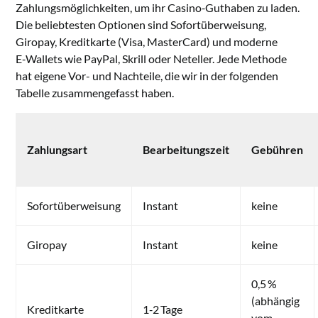
Zahlungsmöglichkeiten, um ihr Casino‑Guthaben zu laden.
Die beliebtesten Optionen sind Sofortüberweisung,
Giropay, Kreditkarte (Visa, MasterCard) und moderne
E‑Wallets wie PayPal, Skrill oder Neteller. Jede Methode
hat eigene Vor- und Nachteile, die wir in der folgenden
Tabelle zusammengefasst haben.
Zahlungsart
Bearbeitungszeit
Gebühren
Sofortüberweisung
Instant
keine
Giropay
Instant
keine
0,5 %
(abhängig
Kreditkarte
1‑2 Tage
vom