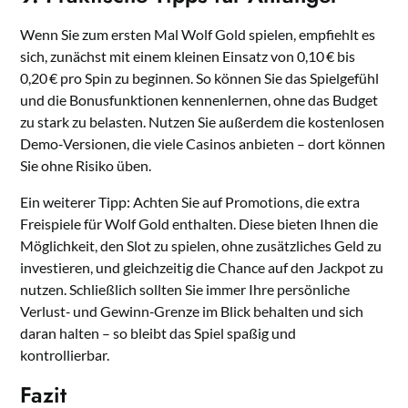
Wenn Sie zum ersten Mal Wolf Gold spielen, empfiehlt es
sich, zunächst mit einem kleinen Einsatz von 0,10 € bis
0,20 € pro Spin zu beginnen. So können Sie das Spielgefühl
und die Bonusfunktionen kennenlernen, ohne das Budget
zu stark zu belasten. Nutzen Sie außerdem die kostenlosen
Demo‑Versionen, die viele Casinos anbieten – dort können
Sie ohne Risiko üben.
Ein weiterer Tipp: Achten Sie auf Promotions, die extra
Freispiele für Wolf Gold enthalten. Diese bieten Ihnen die
Möglichkeit, den Slot zu spielen, ohne zusätzliches Geld zu
investieren, und gleichzeitig die Chance auf den Jackpot zu
nutzen. Schließlich sollten Sie immer Ihre persönliche
Verlust‑ und Gewinn‑Grenze im Blick behalten und sich
daran halten – so bleibt das Spiel spaßig und
kontrollierbar.
Fazit