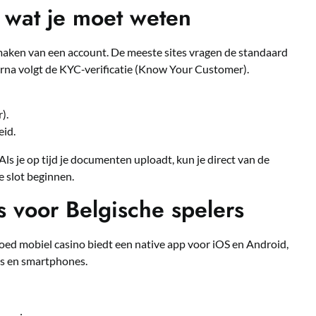
e: wat je moet weten
maken van een account. De meeste sites vragen de standaard
rna volgt de KYC‑verificatie (Know Your Customer).
).
eid.
ls je op tijd je documenten uploadt, kun je direct van de
 slot beginnen.
 voor Belgische spelers
oed mobiel casino biedt een native app voor iOS en Android,
ts en smartphones.