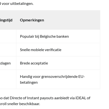
 voor uitbetalingen.
ingstijd
Opmerkingen
Populair bij Belgische banken
Snelle mobiele verificatie
kdagen
Brede acceptatie
Handig voor grensoverschrijdende EU-
betalingen
o dat Directe of Instant payouts aanbiedt via iDEAL of
roll sneller beschikbaar.