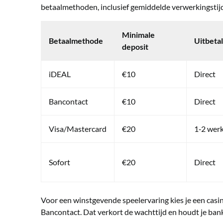
betaalmethoden, inclusief gemiddelde verwerkingstijd
Minimale
Betaalmethode
Uitbetal
deposit
iDEAL
€10
Direct
Bancontact
€10
Direct
Visa/Mastercard
€20
1‑2 wer
Sofort
€20
Direct
Voor een winstgevende speelervaring kies je een casin
Bancontact. Dat verkort de wachttijd en houdt je bank