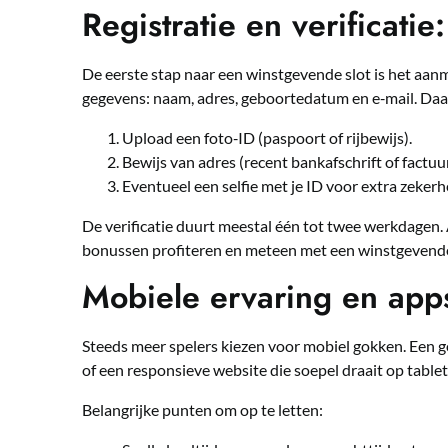
Registratie en verificati
De eerste stap naar een winstgevende slot is het aan
gegevens: naam, adres, geboortedatum en e‑mail. Daa
Upload een foto‑ID (paspoort of rijbewijs).
Bewijs van adres (recent bankafschrift of factuur
Eventueel een selfie met je ID voor extra zekerh
De verificatie duurt meestal één tot twee werkdagen. A
bonussen profiteren en meteen met een winstgevende
Mobiele ervaring en apps
Steeds meer spelers kiezen voor mobiel gokken. Een g
of een responsieve website die soepel draait op table
Belangrijke punten om op te letten: