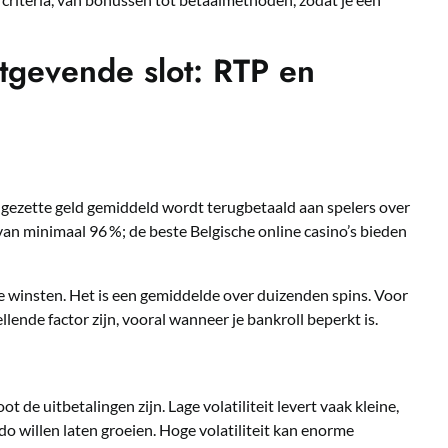
gevende slot: RTP en
ngezette geld gemiddeld wordt terugbetaald aan spelers over
an minimaal 96 %; de beste Belgische online casino’s bieden
e winsten. Het is een gemiddelde over duizenden spins. Voor
lende factor zijn, vooral wanneer je bankroll beperkt is.
oot de uitbetalingen zijn. Lage volatiliteit levert vaak kleine,
do willen laten groeien. Hoge volatiliteit kan enorme