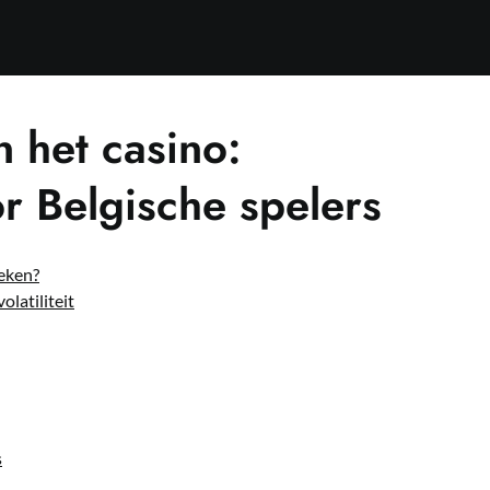
n het casino:
or Belgische spelers
eken?
latiliteit
s