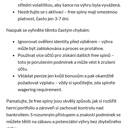
střední volatilitou, aby šance na výhru byla vyvážená.
Nezdržujte se s aktivací – free spiny mají omezenou
platnost, často jen 3‑7 dní.
Naopak se vyhněte těmto častým chybám:
Ignorovat ověření identity před výběrem – výhra
může být zablokována a proces se protáhne.
Používat více účtů pro získání dalších free spinů –
toto je porušením podmínek a může vést k zrušení
účtu.
Vkládat peníze jen kvůli bonusům a pak okamžitě
požadovat výplatu – vždy si spočítejte, zda splníte
wagering requirement.
Pamatujte, že free spiny jsou skvělý způsob, jak si rozšířit
herní portfolio a zároveň si zachovat kontrolu nad
bankrollem. S rozumným přístupem a znalostí podmínek se
můžete těšit na zábavu a potenciální výhry bez zbytečného