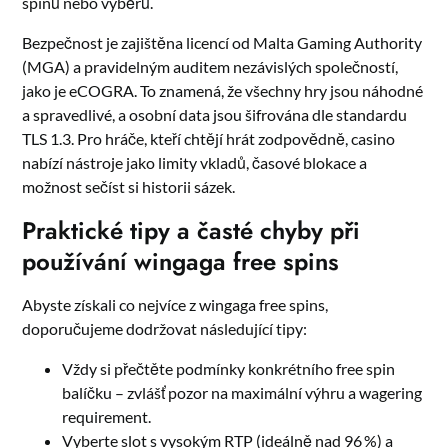
spinů nebo výběrů.
Bezpečnost je zajištěna licencí od Malta Gaming Authority
(MGA) a pravidelným auditem nezávislých společností,
jako je eCOGRA. To znamená, že všechny hry jsou náhodné
a spravedlivé, a osobní data jsou šifrována dle standardu
TLS 1.3. Pro hráče, kteří chtějí hrát zodpovědně, casino
nabízí nástroje jako limity vkladů, časové blokace a
možnost sečíst si historii sázek.
Praktické tipy a časté chyby při
používání wingaga free spins
Abyste získali co nejvíce z wingaga free spins,
doporučujeme dodržovat následující tipy:
Vždy si přečtěte podmínky konkrétního free spin
balíčku – zvlášť pozor na maximální výhru a wagering
requirement.
Vyberte slot s vysokým RTP (ideálně nad 96 %) a