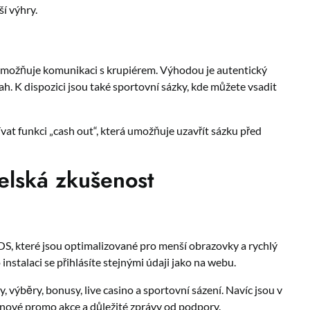
ší výhry.
 umožňuje komunikaci s krupiérem. Výhodou je autentický
. K dispozici jsou také sportovní sázky, kde můžete vsadit
ívat funkci „cash out“, která umožňuje uzavřít sázku před
telská zkušenost
iOS, které jsou optimalizované pro menší obrazovky a rychlý
instalaci se přihlásíte stejnými údaji jako na webu.
 výběry, bonusy, live casino a sportovní sázení. Navíc jsou v
a nové promo akce a důležité zprávy od podpory.