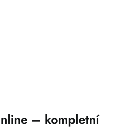
online – kompletní