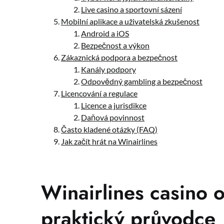
Live casino a sportovní sázení
Mobilní aplikace a uživatelská zkušenost
Android a iOS
Bezpečnost a výkon
Zákaznická podpora a bezpečnost
Kanály podpory
Odpovědný gambling a bezpečnost
Licencování a regulace
Licence a jurisdikce
Daňová povinnost
Často kladené otázky (FAQ)
Jak začít hrát na Winairlines
Winairlines casino 
praktický průvodce