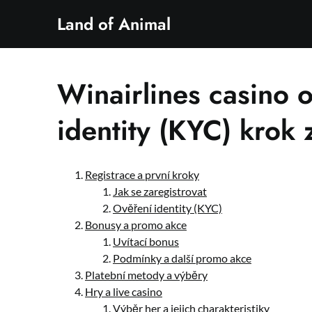
Skip
Land of Animal
to
content
Winairlines casino 
identity (KYC) krok
Registrace a první kroky
Jak se zaregistrovat
Ověření identity (KYC)
Bonusy a promo akce
Uvítací bonus
Podmínky a další promo akce
Platební metody a výběry
Hry a live casino
Výběr her a jejich charakteristiky