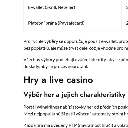
E‑wallet (Skrill, Neteller)
Platební brána (Paysafecard)
Pro rychlé výběry se doporučuje použít e‑wallet, pro
bez poplatků, ale může trvat déle, což je vhodné pro hr
Všechny výběry podléhají ověření identity, aby se p
doklady, aby se proces neprotáhl.
Hry a live casino
Výběr her a jejich charakteristiky
Portál Winairlines nabízí stovky her od předních pos
Mezi nejpopulárnější patří výherní automaty, stolní hry
Každá hra má uvedený RTP (návratnost hráči) a volat