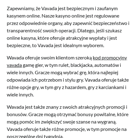
Zapewniamy, że Vavada jest bezpiecznym i zaufanym
kasynem online. Nasze kasyno online jest regulowane
przez odpowiednie organy, aby zapewnić bezpieczeństwo i
transparentność swoich operacji. Dlatego, jeśli szukasz
online kasyna, które oferuje atrakcyjne wypłaty i jest
bezpieczne, to Vavada jest idealnym wyborem.
Wavada oferuje swoim klientom szeroką
kod promocyjny
vavada
gamę gier, w tym rulet, blackjacka, automatów i
wiele innych. Gracze mogą wybrać grę, która najlepiej
odpowiada ich potrzebom i stylu gry. Vavada oferuje także
różne opcje gry, w tym gry z hazardem, gry z karciankami i
wiele innych.
Wavada jest także znany z swoich atrakcyjnych promocji i
bonusów. Gracze mogą otrzymać bonusy powitalne, które
mogą pomóc im zwiększyć swoje szanse na wygraną.
Vavada oferuje także różne promocje, w tym promocje na
poszczególne dni tygodnia.