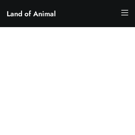
Skip
to
Land of Animal
content