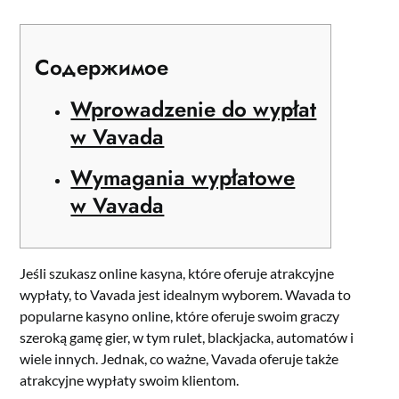
Содержимое
Wprowadzenie do wypłat
w Vavada
Wymagania wypłatowe
w Vavada
Jeśli szukasz online kasyna, które oferuje atrakcyjne
wypłaty, to Vavada jest idealnym wyborem. Wavada to
popularne kasyno online, które oferuje swoim graczy
szeroką gamę gier, w tym rulet, blackjacka, automatów i
wiele innych. Jednak, co ważne, Vavada oferuje także
atrakcyjne wypłaty swoim klientom.