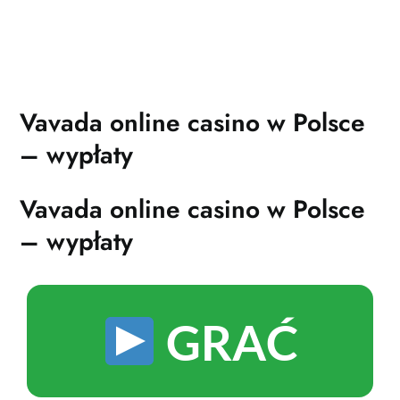
Vavada online casino w Polsce
– wypłaty
Vavada online casino w Polsce
– wypłaty
GRAĆ