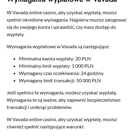
W Vavada online casino, aby uzyskać wypłatę, musisz
spełnić określone wymagania. Najpierw musisz zalogować
się do swojego konta i sprawdzić, czy masz dostęp do
wypłaty.
Wymagania wypłatowe w Vavada są następujące:
Minimalna kwota wypłaty: 20 PLN
Minimalny limit wypłaty: 1 000 PLN
Wymagany czas oczekiwania: 24 godziny
Wymagany limit transakcji: 50 000 PLN
Jeśli spełnisz te wymagania, możesz uzyskać wypłatę.
Wymagania te są ważne, aby zapewnić bezpieczeństwo
transakcji i uniknąć problemów.
W Vavada online casino, aby uzyskać wypłatę, musisz
również spełnić następujące warunki: