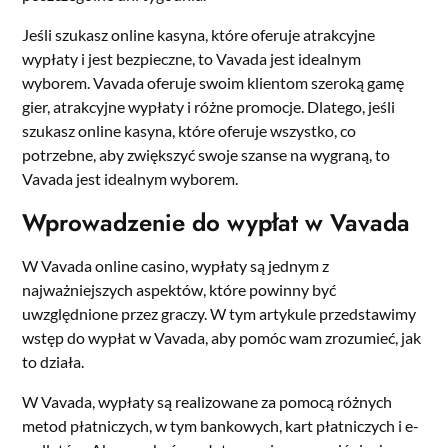
Jeśli szukasz online kasyna, które oferuje atrakcyjne
wypłaty i jest bezpieczne, to Vavada jest idealnym
wyborem. Vavada oferuje swoim klientom szeroką gamę
gier, atrakcyjne wypłaty i różne promocje. Dlatego, jeśli
szukasz online kasyna, które oferuje wszystko, co
potrzebne, aby zwiększyć swoje szanse na wygraną, to
Vavada jest idealnym wyborem.
Wprowadzenie do wypłat w Vavada
W Vavada online casino, wypłaty są jednym z
najważniejszych aspektów, które powinny być
uwzględnione przez graczy. W tym artykule przedstawimy
wstęp do wypłat w Vavada, aby pomóc wam zrozumieć, jak
to działa.
W Vavada, wypłaty są realizowane za pomocą różnych
metod płatniczych, w tym bankowych, kart płatniczych i e-