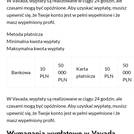
W Vavada, wypłaty są realizowane w ciągu 24 godzin, ale
czasami mogą być opóźnione. Aby uzyskać wypłatę, musisz
upewnić się, że Twoje konto jest w pełni wypełnione i że
masz wypełniony profil.
Metoda płatnicza
Minimalna kwota wypłaty
Maksymalna kwota wypłaty
50
50
10
Karta
10
Bankowa
000
000
PLN
płatnicza
PLN
PLN
PLN
W Vavada, wypłaty są realizowane w ciągu 24 godzin, ale
czasami mogą być opóźnione. Aby uzyskać wypłatę, musisz
upewnić się, że Twoje konto jest w pełni wypełnione i że
masz wypełniony profil.
Wymagania wypłatowe w Vavada