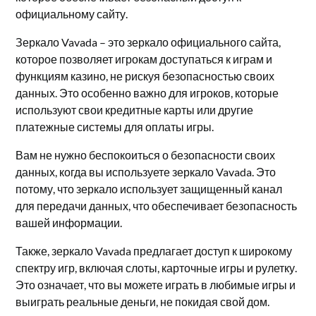
официальному сайту.
Зеркало Vavada – это зеркало официального сайта,
которое позволяет игрокам доступаться к играм и
функциям казино, не рискуя безопасностью своих
данных. Это особенно важно для игроков, которые
используют свои кредитные карты или другие
платежные системы для оплаты игры.
Вам не нужно беспокоиться о безопасности своих
данных, когда вы используете зеркало Vavada. Это
потому, что зеркало использует защищенный канал
для передачи данных, что обеспечивает безопасность
вашей информации.
Также, зеркало Vavada предлагает доступ к широкому
спектру игр, включая слоты, карточные игры и рулетку.
Это означает, что вы можете играть в любимые игры и
выиграть реальные деньги, не покидая свой дом.