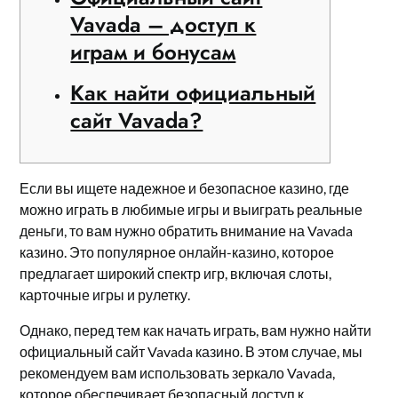
Vavada – доступ к
играм и бонусам
Как найти официальный
сайт Vavada?
Если вы ищете надежное и безопасное казино, где
можно играть в любимые игры и выиграть реальные
деньги, то вам нужно обратить внимание на Vavada
казино. Это популярное онлайн-казино, которое
предлагает широкий спектр игр, включая слоты,
карточные игры и рулетку.
Однако, перед тем как начать играть, вам нужно найти
официальный сайт Vavada казино. В этом случае, мы
рекомендуем вам использовать зеркало Vavada,
которое обеспечивает безопасный доступ к