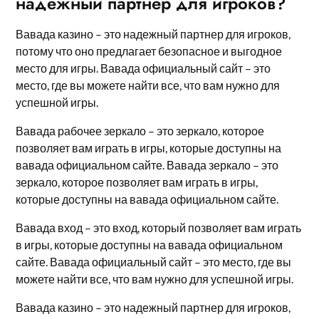
надежный партнер для игроков?
Вавада казино – это надежный партнер для игроков,
потому что оно предлагает безопасное и выгодное
место для игры. Вавада официальный сайт – это
место, где вы можете найти все, что вам нужно для
успешной игры.
Вавада рабочее зеркало – это зеркало, которое
позволяет вам играть в игры, которые доступны на
вавада официальном сайте. Вавада зеркало – это
зеркало, которое позволяет вам играть в игры,
которые доступны на вавада официальном сайте.
Вавада вход – это вход, который позволяет вам играть
в игры, которые доступны на вавада официальном
сайте. Вавада официальный сайт – это место, где вы
можете найти все, что вам нужно для успешной игры.
Вавада казино – это надежный партнер для игроков,