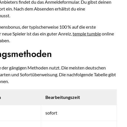
s Anbieters findet du das Anmeldeformular. Du gibst deinen
rt ein. Nach dem Absenden erhältst du eine
musst.
mensbonus, der typischerweise 100 % auf die erste
r neue Spieler ist das ein guter Anreiz,
temple tumble
online
haben.
ungsmethoden
ne der gängigen Methoden nutzt. Die meisten deutschen
rten und Sofortüberweisung. Die nachfolgende Tabelle gibt
onen.
n
Bearbeitungszeit
sofort