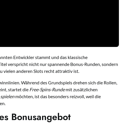
kannten Entwickler stammt und das klassische
itel verspricht nicht nur spannende Bonus‑Runden, sondern
 vielen anderen Slots recht attraktiv ist.
innlinien. Während des Grundspiels drehen sich die Rollen,
nt, startet die
Free‑Spins‑Runde
mit zusätzlichen
 spielen
möchten, ist das besonders reizvoll, weil die
en.
stes Bonusangebot