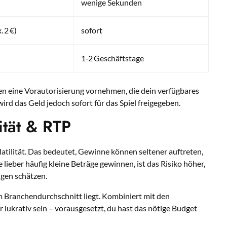
wenige Sekunden
. 2 €)
sofort
1‑2 Geschäftstage
en eine Vorautorisierung vornehmen, die dein verfügbares
ird das Geld jedoch sofort für das Spiel freigegeben.
ität & RTP
olatilität. Das bedeutet, Gewinne können seltener auftreten,
e lieber häufig kleine Beträge gewinnen, ist das Risiko höher,
gen schätzen.
im Branchendurchschnitt liegt. Kombiniert mit den
 lukrativ sein – vorausgesetzt, du hast das nötige Budget