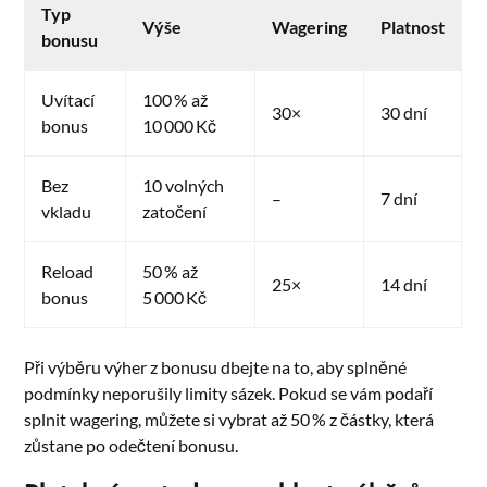
Typ
Výše
Wagering
Platnost
bonusu
Uvítací
100 % až
30×
30 dní
bonus
10 000 Kč
Bez
10 volných
–
7 dní
vkladu
zatočení
Reload
50 % až
25×
14 dní
bonus
5 000 Kč
Při výběru výher z bonusu dbejte na to, aby splněné
podmínky neporušily limity sázek. Pokud se vám podaří
splnit wagering, můžete si vybrat až 50 % z částky, která
zůstane po odečtení bonusu.