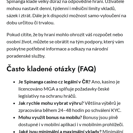
Spinanga klade velký důraz na odpovědné hraní. Uživatelé
mohou nastavit denní, týdenní i měsíční limity vkladů,
sázek i ztrát. Dále je k dispozici možnost samo‑vyloučení na
dobu určitou či trvalou.
Pokud cítíte, že by hraní mohlo ohrozit váš rozpočet nebo
osobní život, můžete se obrátit na tým podpory, který vám
poskytne potřebné informace a odkazy na národní
poradenské služby.
Často kladené otázky (FAQ)
Je Spinanga casino cz legální v ČR?
Ano, kasino je
licencováno MGA a splňuje požadavky české
legislativy na ochranu hráčů.
Jak rychle mohu vybrat výhru?
Většina výběrů je
zpracována během 24–48 hodin po schválení KYC.
Mohu využít bonus na mobilu?
Bonusy jsou plně
dostupné i v mobilní aplikaci i v mobilním prohlížeči.
Jaké jsou minimální a maximální vklady?
Minimální