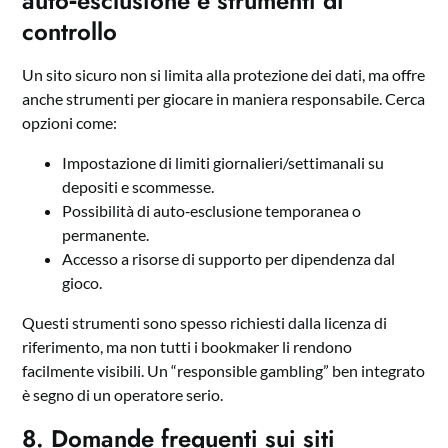
auto‑esclusione e strumenti di
controllo
Un sito sicuro non si limita alla protezione dei dati, ma offre
anche strumenti per giocare in maniera responsabile. Cerca
opzioni come:
Impostazione di limiti giornalieri/settimanali su
depositi e scommesse.
Possibilità di auto‑esclusione temporanea o
permanente.
Accesso a risorse di supporto per dipendenza dal
gioco.
Questi strumenti sono spesso richiesti dalla licenza di
riferimento, ma non tutti i bookmaker li rendono
facilmente visibili. Un “responsible gambling” ben integrato
è segno di un operatore serio.
8. Domande frequenti sui siti