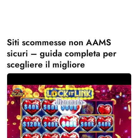
Siti scommesse non AAMS
sicuri – guida completa per
scegliere il migliore