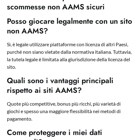
scommesse non AAMS sicuri
Posso giocare legalmente con un sito
non AAMS?
Sì, è legale utilizzare piattaforme con licenza di altri Paesi,
purché non siano vietate dalla normativa italiana. Tuttavia,
la tutela legale è limitata alla giurisdizione della licenza del
sito.
Quali sono i vantaggi principali
rispetto ai siti AAMS?
Quote più competitive, bonus più ricchi, più varietà di
giochi e spesso una maggiore flessibilità nei metodi di
pagamento.
Come proteggere i miei dati