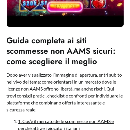
Guida completa ai
siti
scommesse non AAMS sicuri
:
come scegliere il meglio
Dopo aver visualizzato l’immagine di apertura, entri subito
nel vivo del tema: come orientarsi in un mercato dove le
licenze non AAMS offrono libertà, ma anche rischi. Qui
trovi consigli pratici, checklist e confronti per individuare le
piattaforme che combinano offerta interessante e
sicurezza reale.
1. Cos’è il mercato delle scommesse non AAMS e
perché attrae i giocatori italiani