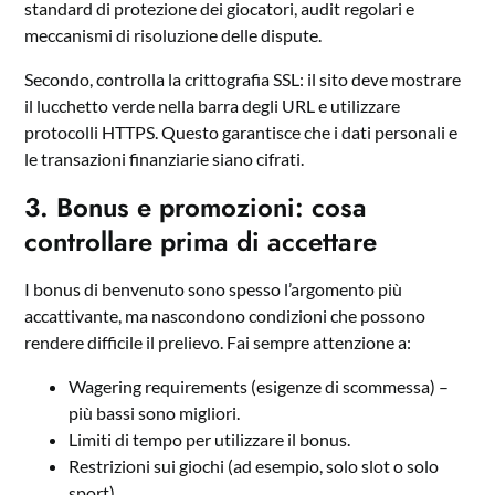
standard di protezione dei giocatori, audit regolari e
meccanismi di risoluzione delle dispute.
Secondo, controlla la crittografia SSL: il sito deve mostrare
il lucchetto verde nella barra degli URL e utilizzare
protocolli HTTPS. Questo garantisce che i dati personali e
le transazioni finanziarie siano cifrati.
3. Bonus e promozioni: cosa
controllare prima di accettare
I bonus di benvenuto sono spesso l’argomento più
accattivante, ma nascondono condizioni che possono
rendere difficile il prelievo. Fai sempre attenzione a:
Wagering requirements (esigenze di scommessa) –
più bassi sono migliori.
Limiti di tempo per utilizzare il bonus.
Restrizioni sui giochi (ad esempio, solo slot o solo
sport).