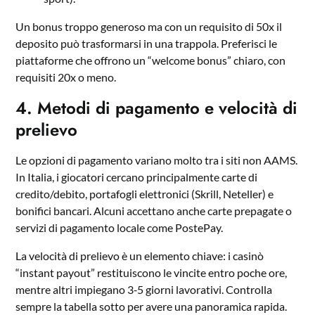
Un bonus troppo generoso ma con un requisito di 50x il
deposito può trasformarsi in una trappola. Preferisci le
piattaforme che offrono un “welcome bonus” chiaro, con
requisiti 20x o meno.
4. Metodi di pagamento e velocità di
prelievo
Le opzioni di pagamento variano molto tra i siti non AAMS.
In Italia, i giocatori cercano principalmente carte di
credito/debito, portafogli elettronici (Skrill, Neteller) e
bonifici bancari. Alcuni accettano anche carte prepagate o
servizi di pagamento locale come PostePay.
La velocità di prelievo è un elemento chiave: i casinò
“instant payout” restituiscono le vincite entro poche ore,
mentre altri impiegano 3‑5 giorni lavorativi. Controlla
sempre la tabella sotto per avere una panoramica rapida.