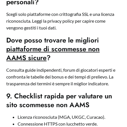
personali?
Scegli solo piattaforme con crittografia SSL e una licenza
riconosciuta. Leggi la privacy policy per capire come
vengono gestiti i tuoi dati.
Dove posso trovare le migliori
piattaforme di scommesse non
AAMS sicure
?
Consulta guide indipendenti, forum di giocatori esperti e
confronta le tabelle dei bonus e dei tempi di prelievo. La
trasparenza dei termini è sempre il miglior indicatore.
9. Checklist rapida per valutare un
sito scommesse non AAMS
Licenza riconosciuta (MGA, UKGC, Curacao).
Connessione HTTPS con lucchetto verde.