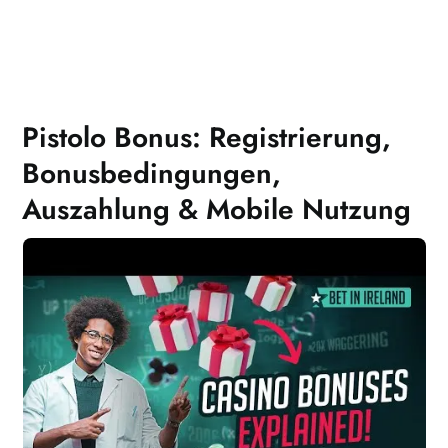
Pistolo Bonus: Registrierung,
Bonusbedingungen,
Auszahlung & Mobile Nutzung