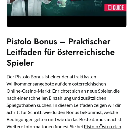
Pistolo Bonus – Praktischer
Leitfaden für österreichische
Spieler
Der Pistolo Bonus ist einer der attraktivsten
Willkommensangebote auf dem österreichischen
Online‑Casino‑Markt. Er richtet sich an neue Spieler, die
nach einer schnellen Einzahlung und zusätzlichen
Spielguthaben suchen. In diesem Leitfaden zeigen wir dir
Schritt für Schritt, wie du den Bonus bekommst, welche
Bedingungen gelten und wie du das Beste daraus machst.
Weitere Informationen findest Sie bei
Pistolo Österreich
.