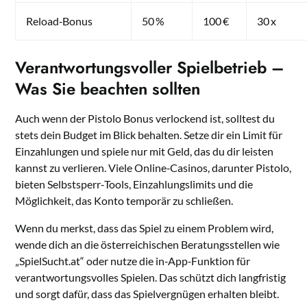
Reload‑Bonus
50 %
100 €
30 x
Verantwortungsvoller Spielbetrieb –
Was Sie beachten sollten
Auch wenn der Pistolo Bonus verlockend ist, solltest du
stets dein Budget im Blick behalten. Setze dir ein Limit für
Einzahlungen und spiele nur mit Geld, das du dir leisten
kannst zu verlieren. Viele Online‑Casinos, darunter Pistolo,
bieten Selbstsperr‑Tools, Einzahlungslimits und die
Möglichkeit, das Konto temporär zu schließen.
Wenn du merkst, dass das Spiel zu einem Problem wird,
wende dich an die österreichischen Beratungsstellen wie
„SpielSucht.at“ oder nutze die in‑App‑Funktion für
verantwortungsvolles Spielen. Das schützt dich langfristig
und sorgt dafür, dass das Spielvergnügen erhalten bleibt.