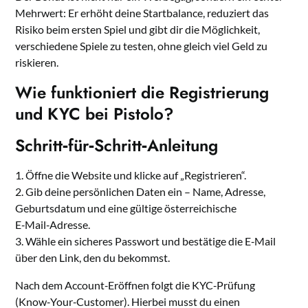
Mehrwert: Er erhöht deine Startbalance, reduziert das
Risiko beim ersten Spiel und gibt dir die Möglichkeit,
verschiedene Spiele zu testen, ohne gleich viel Geld zu
riskieren.
Wie funktioniert die Registrierung
und KYC bei Pistolo?
Schritt‑für‑Schritt‑Anleitung
1. Öffne die Website und klicke auf „Registrieren“.
2. Gib deine persönlichen Daten ein – Name, Adresse,
Geburtsdatum und eine gültige österreichische
E‑Mail‑Adresse.
3. Wähle ein sicheres Passwort und bestätige die E‑Mail
über den Link, den du bekommst.
Nach dem Account‑Eröffnen folgt die KYC‑Prüfung
(Know‑Your‑Customer). Hierbei musst du einen