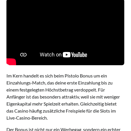
Im Kern handelt es sich beim Pistolo Bonus um ein
Einzahlungs‑Match, das deine erste Einzahlung bis zu
einem festgelegten Höchstbetrag verdoppelt. Für
Anfänger ist das besonders attraktiv, weil sie mit weniger
Eigenkapital mehr Spielzeit erhalten. Gleichzeitig bietet
das Casino häufig zusätzliche Freispiele für die Slots im
Live‑Casino‑Bereich.
Der Bonus ist nicht nur ein Werbegag, sondern ein echter