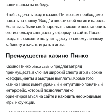
ваши шансы на победу.
Чтобы сделать вход в казино Пинко, вам необходимо
нажать на кнопку “Вход” и ввести свой логин и пароль.
Если вы забыли свой пароль, вы можете восстановить
его, используя специальную форму на сайте. После
входа вы сможете получить доступ к своему личному
кабинету и начать играть в игры.
Преимущества казино Пинко
Казино Пинко
pinco casino
предлагает ряд
преимуществ, включая широкий спектр игр, высокие
коэффициенты и быстрые выплаты. Кроме того,
казино Пинко имеет удобный и интуитивно понятный
интерфейс, который позволяет легко
ориентироваться на сайте и находить необходимые
игры и функции.