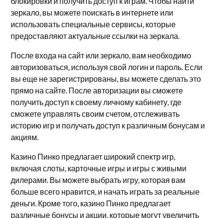
блокировки и получить доступ к играм. Чтобы найти
зеркало, вы можете поискать в интернете или
использовать специальные сервисы, которые
предоставляют актуальные ссылки на зеркала.
После входа на сайт или зеркало, вам необходимо
авторизоваться, используя свой логин и пароль. Если
вы еще не зарегистрированы, вы можете сделать это
прямо на сайте. После авторизации вы сможете
получить доступ к своему личному кабинету, где
сможете управлять своим счетом, отслеживать
историю игр и получать доступ к различным бонусам и
акциям.
Казино Пинко предлагает широкий спектр игр,
включая слоты, карточные игры и игры с живыми
дилерами. Вы можете выбрать игру, которая вам
больше всего нравится, и начать играть за реальные
деньги. Кроме того, казино Пинко предлагает
различные бонусы и акции, которые могут увеличить