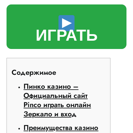
ИГРАТЬ
Содержимое
Пинко казино –
Официальный сайт
Pinco играть онлайн
Зеркало и вход
Преимущества казино