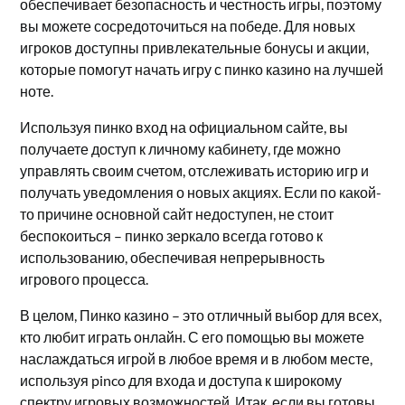
обеспечивает безопасность и честность игры, поэтому
вы можете сосредоточиться на победе. Для новых
игроков доступны привлекательные бонусы и акции,
которые помогут начать игру с пинко казино на лучшей
ноте.
Используя пинко вход на официальном сайте, вы
получаете доступ к личному кабинету, где можно
управлять своим счетом, отслеживать историю игр и
получать уведомления о новых акциях. Если по какой-
то причине основной сайт недоступен, не стоит
беспокоиться – пинко зеркало всегда готово к
использованию, обеспечивая непрерывность
игрового процесса.
В целом, Пинко казино – это отличный выбор для всех,
кто любит играть онлайн. С его помощью вы можете
наслаждаться игрой в любое время и в любом месте,
используя pinco для входа и доступа к широкому
спектру игровых возможностей. Итак, если вы готовы