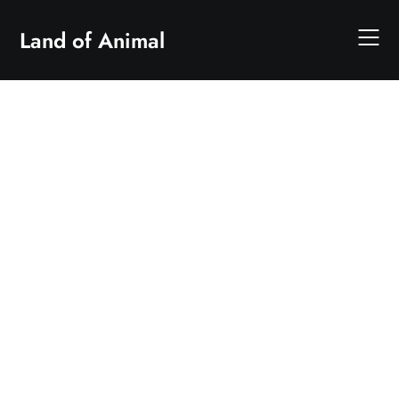
Skip
to
Land of Animal
content