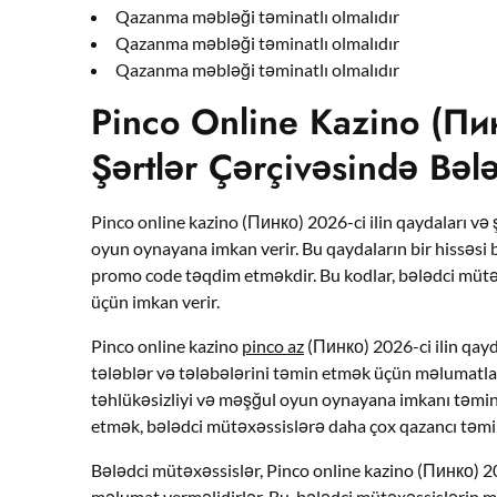
Qazanma məbləği təminatlı olmalıdır
Qazanma məbləği təminatlı olmalıdır
Qazanma məbləği təminatlı olmalıdır
Pinco Online Kazino (П
Şərtlər Çərçivəsində Bəl
Pinco online kazino (Пинко) 2026-ci ilin qaydaları və
oyun oynayana imkan verir. Bu qaydaların bir hissəsi
promo code təqdim etməkdir. Bu kodlar, bələdci mütə
üçün imkan verir.
Pinco online kazino
pinco az
(Пинко) 2026-ci ilin qayd
tələblər və tələbələrini təmin etmək üçün məlumatla
təhlükəsizliyi və məşğul oyun oynayana imkanı təmi
etmək, bələdci mütəxəssislərə daha çox qazancı təmi
Bələdci mütəxəssislər, Pinco online kazino (Пинко) 20
məlumat verməlidirlər. Bu, bələdci mütəxəssislərin 