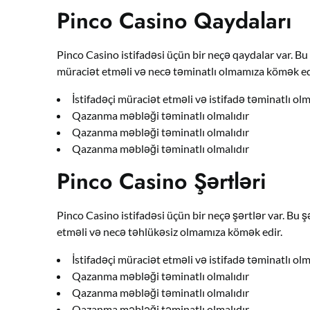
Pinco Casino Qaydaları
Pinco Casino istifadəsi üçün bir neçə qaydalar var. Bu
müraciət etməli və necə təminatlı olmamıza kömək ed
İstifadəçi müraciət etməli və istifadə təminatlı olm
Qazanma məbləği təminatlı olmalıdır
Qazanma məbləği təminatlı olmalıdır
Qazanma məbləği təminatlı olmalıdır
Pinco Casino Şərtləri
Pinco Casino istifadəsi üçün bir neçə şərtlər var. Bu
etməli və necə təhlükəsiz olmamıza kömək edir.
İstifadəçi müraciət etməli və istifadə təminatlı olm
Qazanma məbləği təminatlı olmalıdır
Qazanma məbləği təminatlı olmalıdır
Qazanma məbləği təminatlı olmalıdır