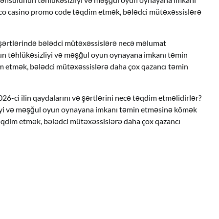
co casino promo code təqdim etmək, bələdci mütəxəssislərə
ə şərtlərində bələdci mütəxəssislərə necə məlumat
un təhlükəsizliyi və məşğul oyun oynayana imkanı təmin
m etmək, bələdci mütəxəssislərə daha çox qazancı təmin
6-ci ilin qaydalarını və şərtlərini necə təqdim etməlidirlər?
liyi və məşğul oyun oynayana imkanı təmin etməsinə kömək
əqdim etmək, bələdci mütəxəssislərə daha çox qazancı