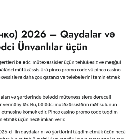
инко) 2026 – Qaydalar və
ədci Ünvanlılar üçün
 şərtləri bələdci mütəxəssislər üçün təhlükəsiz və məşğul
 bələdci mütəxəssislərə pinco promo code və pinco casino
xəssislərə daha çox qazancı və tələbələrini təmin etmək
aları və şərtlərində bələdci mütəxəssislərə dərəcəli
r verməliyilər. Bu, bələdci mütəxəssislərin məhsulunun
n etməsinə kömək edir. Pinco casino promo code təqdim
n etmək üçün necə imkan verir.
26-ci ilin qaydalarını və şərtlərini təqdim etmək üçün necə
məhsulunun təhlükəsizliyi və məşğul oyun oynayana imkanı