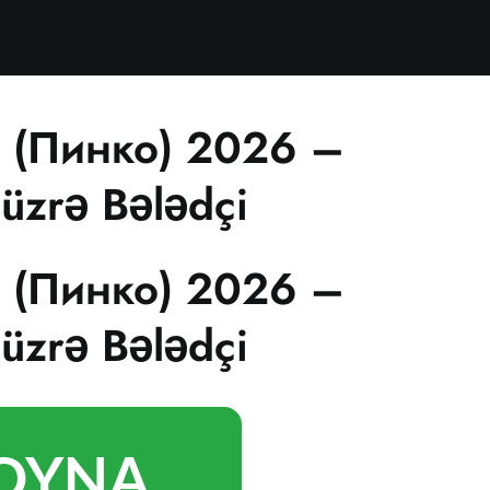
o (Пинко) 2026 –
 üzrə Bələdçi
o (Пинко) 2026 –
 üzrə Bələdçi
OYNA