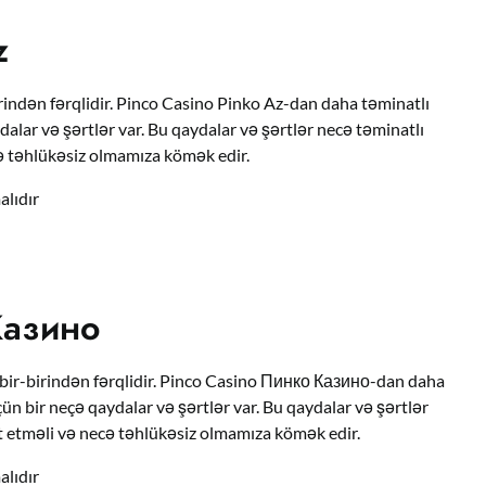
z
rindən fərqlidir. Pinco Casino Pinko Az-dan daha təminatlı
dalar və şərtlər var. Bu qaydalar və şərtlər necə təminatlı
ə təhlükəsiz olmamıza kömək edir.
alıdır
Казино
bir-birindən fərqlidir. Pinco Casino Пинко Казино-dan daha
ün bir neçə qaydalar və şərtlər var. Bu qaydalar və şərtlər
 etməli və necə təhlükəsiz olmamıza kömək edir.
alıdır