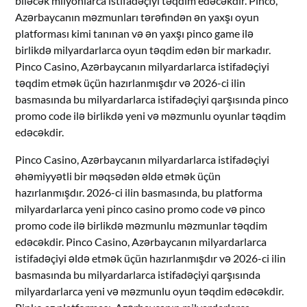
biləcək milyonlarca istifadəçiyi təqdim edəcəkdir. Pinco,
Azərbaycanın məzmunları tərəfindən ən yaxşı oyun
platforması kimi tanınan və ən yaxşı pinco game ilə
birlikdə milyardarlarca oyun təqdim edən bir markadır.
Pinco Casino, Azərbaycanın milyardarlarca istifadəçiyi
təqdim etmək üçün hazırlanmışdır və 2026-ci ilin
basmasında bu milyardarlarca istifadəçiyi qarşısında pinco
promo code ilə birlikdə yeni və məzmunlu oyunlar təqdim
edəcəkdir.
Pinco Casino, Azərbaycanın milyardarlarca istifadəçiyi
əhəmiyyətli bir məqsədən əldə etmək üçün
hazırlanmışdır. 2026-ci ilin basmasında, bu platforma
milyardarlarca yeni pinco casino promo code və pinco
promo code ilə birlikdə məzmunlu məzmunlar təqdim
edəcəkdir. Pinco Casino, Azərbaycanın milyardarlarca
istifadəçiyi əldə etmək üçün hazırlanmışdır və 2026-ci ilin
basmasında bu milyardarlarca istifadəçiyi qarşısında
milyardarlarca yeni və məzmunlu oyun təqdim edəcəkdir.