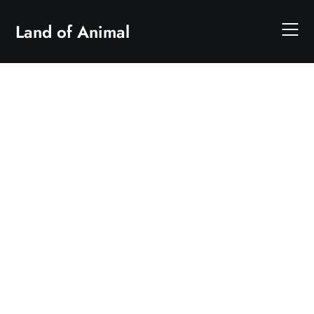
Skip
to
Land of Animal
content