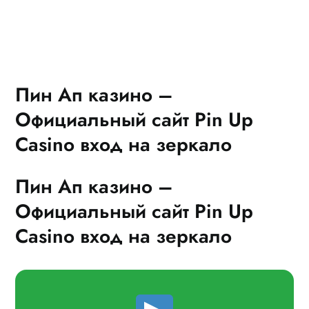
Пин Ап казино –
Официальный сайт Pin Up
Casino вход на зеркало
Пин Ап казино –
Официальный сайт Pin Up
Casino вход на зеркало