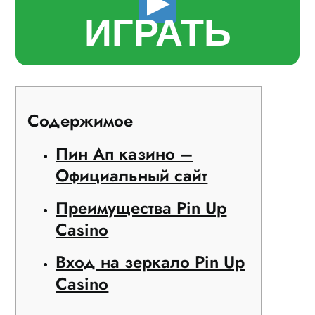
ИГРАТЬ
Содержимое
Пин Ап казино –
Официальный сайт
Преимущества Pin Up
Casino
Вход на зеркало Pin Up
Casino