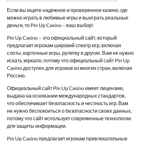
Если вы ищете надежное и проверенное казино, где
можно играть в любимые игры и выиграть реальные
деньги, то Pin Up Casino – ваш выбор!
Pin Up Casino – это официальный сайт, который
предлагает игрокам широкий спектр игр, включая
слоты, карточные игры, рулетку и другие. Вам не нужно
искать зеркало, потому что официальный сайт Pin Up
Casino доступен для игроков из многих стран, включая
Россию.
Официальный сайт Pin Up Casino имеет лицензию,
выдана на основании международных стандартов,
что обеспечивает безопасность и честность игр. Вам
не нужно беспокоиться о безопасности своих данных,
потому что сайт использует современные технологии
для защиты информации.
Pin Up Casino предлагает игрокам привлекательные