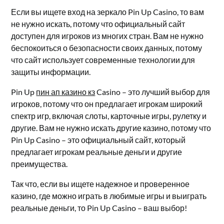
Если вы ищете вход на зеркало Pin Up Casino, то вам
не нужно искать, потому что официальный сайт
доступен для игроков из многих стран. Вам не нужно
беспокоиться о безопасности своих данных, потому
что сайт использует современные технологии для
защиты информации.
Pin Up
пин ап казино кз
Casino – это лучший выбор для
игроков, потому что он предлагает игрокам широкий
спектр игр, включая слоты, карточные игры, рулетку и
другие. Вам не нужно искать другие казино, потому что
Pin Up Casino – это официальный сайт, который
предлагает игрокам реальные деньги и другие
преимущества.
Так что, если вы ищете надежное и проверенное
казино, где можно играть в любимые игры и выиграть
реальные деньги, то Pin Up Casino – ваш выбор!