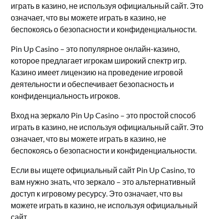
играть в казино, не используя официальный сайт. Это
означает, что вы можете играть в казино, не
беспокоясь о безопасности и конфиденциальности.
Pin Up Casino – это популярное онлайн-казино,
которое предлагает игрокам широкий спектр игр.
Казино имеет лицензию на проведение игровой
деятельности и обеспечивает безопасность и
конфиденциальность игроков.
Вход на зеркало Pin Up Casino – это простой способ
играть в казино, не используя официальный сайт. Это
означает, что вы можете играть в казино, не
беспокоясь о безопасности и конфиденциальности.
Если вы ищете официальный сайт Pin Up Casino, то
вам нужно знать, что зеркало – это альтернативный
доступ к игровому ресурсу. Это означает, что вы
можете играть в казино, не используя официальный
сайт.