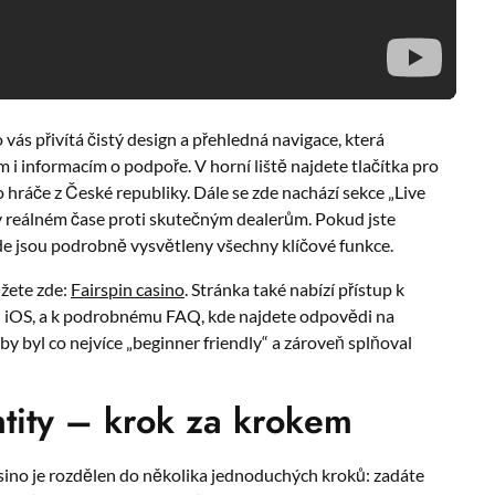
vás přivítá čistý design a přehledná navigace, která
i informacím o podpoře. V horní liště najdete tlačítka pro
ro hráče z České republiky. Dále se zde nachází sekce „Live
 v reálném čase proti skutečným dealerům. Pokud jste
 kde jsou podrobně vysvětleny všechny klíčové funkce.
ůžete zde:
Fairspin casino
. Stránka také nabízí přístup k
d i iOS, a k podrobnému FAQ, kde najdete odpovědi na
by byl co nejvíce „beginner friendly“ a zároveň splňoval
ntity – krok za krokem
asino je rozdělen do několika jednoduchých kroků: zadáte