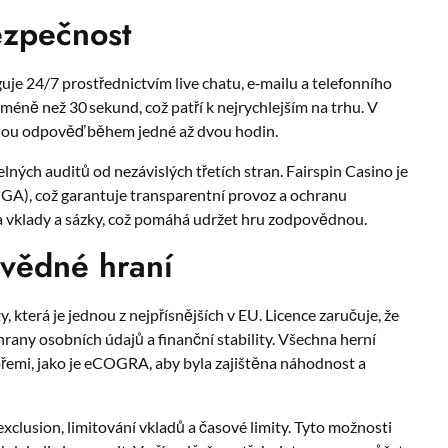
ezpečnost
uje 24/7 prostřednictvím live chatu, e‑mailu a telefonního
méně než 30 sekund, což patří k nejrychlejším na trhu. V
nou odpověď během jedné až dvou hodin.
lných auditů od nezávislých třetích stran. Fairspin Casino je
GA), což garantuje transparentní provoz a ochranu
na vklady a sázky, což pomáhá udržet hru zodpovědnou.
ovědné hraní
 která je jednou z nejpřísnějších v EU. Licence zaručuje, že
chrany osobních údajů a finanční stability. Všechna herní
ořemi, jako je eCOGRA, aby byla zajištěna náhodnost a
xclusion, limitování vkladů a časové limity. Tyto možnosti