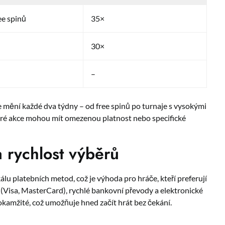
ee spinů
35×
30×
–
 mění každé dva týdny – od free spinů po turnaje s vysokými
teré akce mohou mít omezenou platnost nebo specifické
a rychlost výběrů
álu platebních metod, což je výhoda pro hráče, kteří preferují
ta (Visa, MasterCard), rychlé bankovní převody a elektronické
 okamžité, což umožňuje hned začít hrát bez čekání.