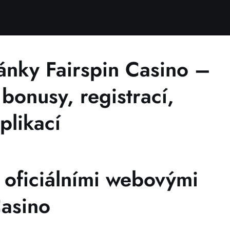
ránky Fairspin Casino –
bonusy, registrací,
plikací
 oficiálními webovými
Casino