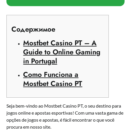
Содержимое
Mostbet Casino PT – A
Guide to Online Gaming
in Portugal
Como Funciona a
Mostbet Casino PT
Seja bem-vindo ao Mostbet Casino PT, o seu destino para
jogos online e apostas esportivas! Com uma vasta gama de
opções de jogos e apostas, é fácil encontrar o que você
procura em nosso site.