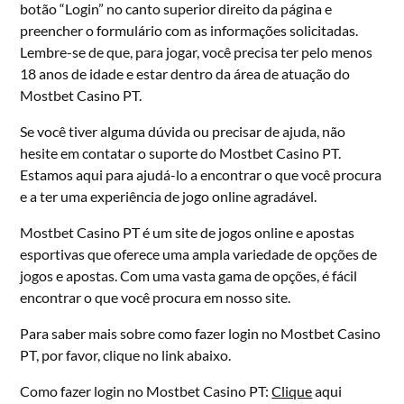
botão “Login” no canto superior direito da página e
preencher o formulário com as informações solicitadas.
Lembre-se de que, para jogar, você precisa ter pelo menos
18 anos de idade e estar dentro da área de atuação do
Mostbet Casino PT.
Se você tiver alguma dúvida ou precisar de ajuda, não
hesite em contatar o suporte do Mostbet Casino PT.
Estamos aqui para ajudá-lo a encontrar o que você procura
e a ter uma experiência de jogo online agradável.
Mostbet Casino PT é um site de jogos online e apostas
esportivas que oferece uma ampla variedade de opções de
jogos e apostas. Com uma vasta gama de opções, é fácil
encontrar o que você procura em nosso site.
Para saber mais sobre como fazer login no Mostbet Casino
PT, por favor, clique no link abaixo.
Como fazer login no Mostbet Casino PT:
Clique
aqui