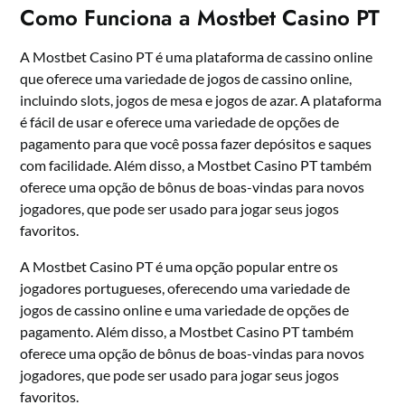
Como Funciona a Mostbet Casino PT
A Mostbet Casino PT é uma plataforma de cassino online
que oferece uma variedade de jogos de cassino online,
incluindo slots, jogos de mesa e jogos de azar. A plataforma
é fácil de usar e oferece uma variedade de opções de
pagamento para que você possa fazer depósitos e saques
com facilidade. Além disso, a Mostbet Casino PT também
oferece uma opção de bônus de boas-vindas para novos
jogadores, que pode ser usado para jogar seus jogos
favoritos.
A Mostbet Casino PT é uma opção popular entre os
jogadores portugueses, oferecendo uma variedade de
jogos de cassino online e uma variedade de opções de
pagamento. Além disso, a Mostbet Casino PT também
oferece uma opção de bônus de boas-vindas para novos
jogadores, que pode ser usado para jogar seus jogos
favoritos.