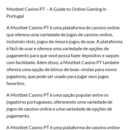
Mostbet Casino PT – A Guide to Online Gaming in
Portugal
A Mostbet Casino PT é uma plataforma de cassino online
que oferece uma variedade de jogos de cassino online,
incluindo slots, jogos de mesa e jogos de azar. A plataforma
é fácil de usar e oferece uma variedade de opções de
pagamento para que você possa fazer depósitos e saques
com facilidade. Além disso, a Mostbet Casino PT também
oferece uma opção de bônus de boas-vindas para novos
jogadores, que pode ser usado para jogar seus jogos
favoritos.
A Mostbet Casino PT é uma opção popular entre os
jogadores portugueses, oferecendo uma variedade de
jogos de cassino online e uma variedade de opções de
pagamento.
A Mostbet Casino PT é uma plataforma de cassino online