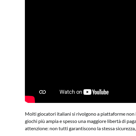
Molti giocatori italiani si rivolgono a piattaforme non
giochi più ampia e spesso una maggiore libertà di pagam
attenzione: non tutti garantiscono la stessa sicurezza, 