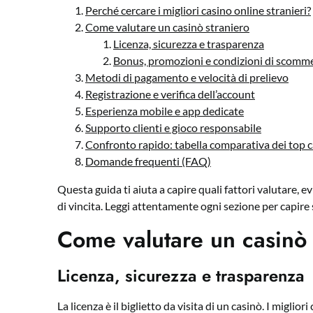
Perché cercare i migliori casino online stranieri?
Come valutare un casinò straniero
Licenza, sicurezza e trasparenza
Bonus, promozioni e condizioni di scomm
Metodi di pagamento e velocità di prelievo
Registrazione e verifica dell’account
Esperienza mobile e app dedicate
Supporto clienti e gioco responsabile
Confronto rapido: tabella comparativa dei top c
Domande frequenti (FAQ)
Questa guida ti aiuta a capire quali fattori valutare,
di vincita. Leggi attentamente ogni sezione per capire se
Come valutare un casinò 
Licenza, sicurezza e trasparenza
La licenza è il biglietto da visita di un casinò. I miglio