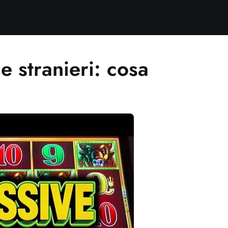
e stranieri: cosa