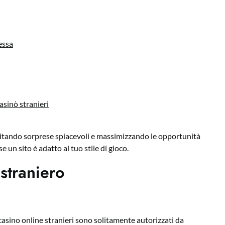
essa
asinò stranieri
 evitando sorprese spiacevoli e massimizzando le opportunità
 un sito è adatto al tuo stile di gioco.
straniero
ri casino online stranieri sono solitamente autorizzati da