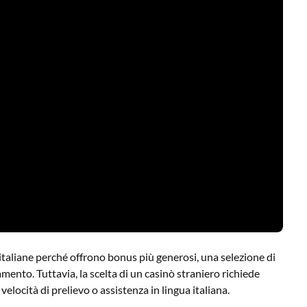
 italiane perché offrono bonus più generosi, una selezione di
ento. Tuttavia, la scelta di un casinò straniero richiede
velocità di prelievo o assistenza in lingua italiana.