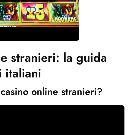
e stranieri: la guida
 italiani
 casino online stranieri?