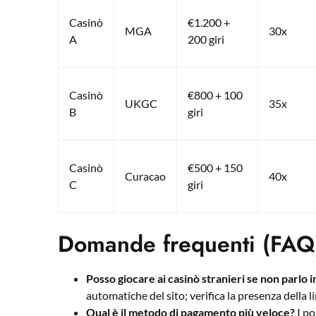
Casinò
€1.200 +
MGA
30x
A
200 giri
Casinò
€800 + 100
UKGC
35x
B
giri
Casinò
€500 + 150
Curacao
40x
C
giri
Domande frequenti (FAQ
Posso giocare ai casinò stranieri se non parlo 
automatiche del sito; verifica la presenza della li
Qual è il metodo di pagamento più veloce?
I po