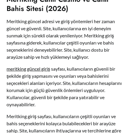
Bahis Sitesi (2026)
Meritking güncel adresi ve giriş yöntemleri her zaman
güncel ve güvenli. Site, kullanıcılarına en iyi deneyim
sunmak için sürekli olarak yenileniyor. Meritking giriş
sayfasına giderek, kullanıcılar çeşitli oyunları ve bahis
seçeneklerini deneyebilirler. Site, kullanıcı dostu bir
arayüze sahip ve hızlı yüklemeyi sağlıyor.
meritking güncel giriş
sayfası, kullanıcıların güvenli bir
şekilde giriş yapmasını ve oyunları veya bahislerini
seçecekleri alanları içeriyor. Site, kullanıcıların hesaplarını
korumak için güçlü güvenlik önlemleri uyguluyor.
Kullanıcılar, güvenli bir şekilde para yatırabilir ve
oynayabilirler.
Meritking giriş sayfası, kullanıcıların çeşitli oyunları ve
bahis seçeneklerini kolayca bulabilecekleri bir arayüze
sahip. Site, kullanıcıların ihtiyaçlarına ve tercihlerine göre