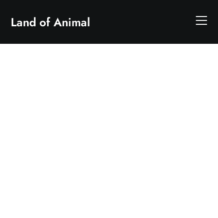
Skip
to
Land of Animal
content