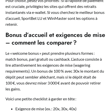
Pour choisir, pesez vos priorités : si la rapidité de paiement
est cruciale, privilégiez les sites qui offrent des retraits
instantanés via e‑wallet. Si vous cherchez le meilleur bonus
d’accueil, SportBet LU et WinMaster sont les options à
retenir.
Bonus d’accueil et exigences de mise
– comment les comparer ?
Le « welcome bonus » peut prendre plusieurs formes :
match bonus, pari gratuit ou cashback. L’astuce consiste à
lire attentivement les exigences de mise (wagering
requirements). Un bonus de 100 % avec 30x le montant du
dépôt peut sembler alléchant, mais si le dépôt était de
100 €, vous devrez miser 3 000 € avant de pouvoir retirer
les gains.
Voici une petite checklist à garder en tête :
Exigence de mise (ex. : 20x, 30x, 40x)