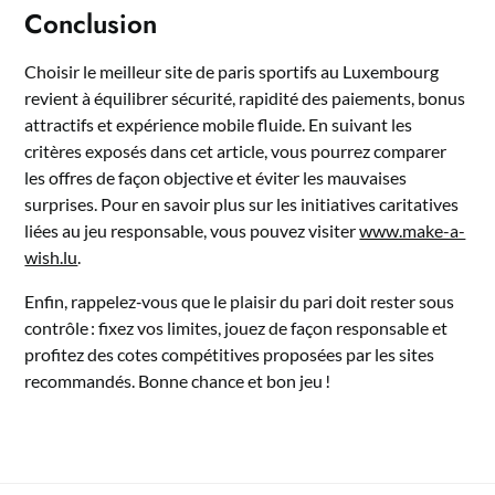
Conclusion
Choisir le meilleur site de paris sportifs au Luxembourg
revient à équilibrer sécurité, rapidité des paiements, bonus
attractifs et expérience mobile fluide. En suivant les
critères exposés dans cet article, vous pourrez comparer
les offres de façon objective et éviter les mauvaises
surprises. Pour en savoir plus sur les initiatives caritatives
liées au jeu responsable, vous pouvez visiter
www.make-a-
wish.lu
.
Enfin, rappelez‑vous que le plaisir du pari doit rester sous
contrôle : fixez vos limites, jouez de façon responsable et
profitez des cotes compétitives proposées par les sites
recommandés. Bonne chance et bon jeu !