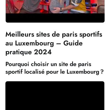
Meilleurs sites de paris sportifs
au Luxembourg – Guide
pratique 2024
Pourquoi choisir un site de paris
sportif localisé pour le Luxembourg ?