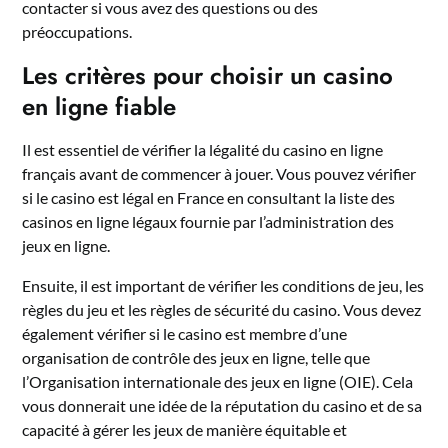
contacter si vous avez des questions ou des
préoccupations.
Les critères pour choisir un casino
en ligne fiable
Il est essentiel de vérifier la légalité du casino en ligne
français avant de commencer à jouer. Vous pouvez vérifier
si le casino est légal en France en consultant la liste des
casinos en ligne légaux fournie par l’administration des
jeux en ligne.
Ensuite, il est important de vérifier les conditions de jeu, les
règles du jeu et les règles de sécurité du casino. Vous devez
également vérifier si le casino est membre d’une
organisation de contrôle des jeux en ligne, telle que
l’Organisation internationale des jeux en ligne (OIE). Cela
vous donnerait une idée de la réputation du casino et de sa
capacité à gérer les jeux de manière équitable et