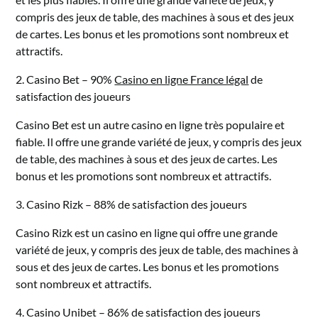
compris des jeux de table, des machines à sous et des jeux
de cartes. Les bonus et les promotions sont nombreux et
attractifs.
2. Casino Bet – 90%
Casino en ligne France légal
de
satisfaction des joueurs
Casino Bet est un autre casino en ligne très populaire et
fiable. Il offre une grande variété de jeux, y compris des jeux
de table, des machines à sous et des jeux de cartes. Les
bonus et les promotions sont nombreux et attractifs.
3. Casino Rizk – 88% de satisfaction des joueurs
Casino Rizk est un casino en ligne qui offre une grande
variété de jeux, y compris des jeux de table, des machines à
sous et des jeux de cartes. Les bonus et les promotions
sont nombreux et attractifs.
4. Casino Unibet – 86% de satisfaction des joueurs