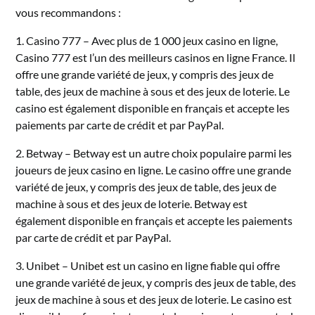
vous recommandons :
1. Casino 777 – Avec plus de 1 000 jeux casino en ligne,
Casino 777 est l’un des meilleurs casinos en ligne France. Il
offre une grande variété de jeux, y compris des jeux de
table, des jeux de machine à sous et des jeux de loterie. Le
casino est également disponible en français et accepte les
paiements par carte de crédit et par PayPal.
2. Betway – Betway est un autre choix populaire parmi les
joueurs de jeux casino en ligne. Le casino offre une grande
variété de jeux, y compris des jeux de table, des jeux de
machine à sous et des jeux de loterie. Betway est
également disponible en français et accepte les paiements
par carte de crédit et par PayPal.
3. Unibet – Unibet est un casino en ligne fiable qui offre
une grande variété de jeux, y compris des jeux de table, des
jeux de machine à sous et des jeux de loterie. Le casino est