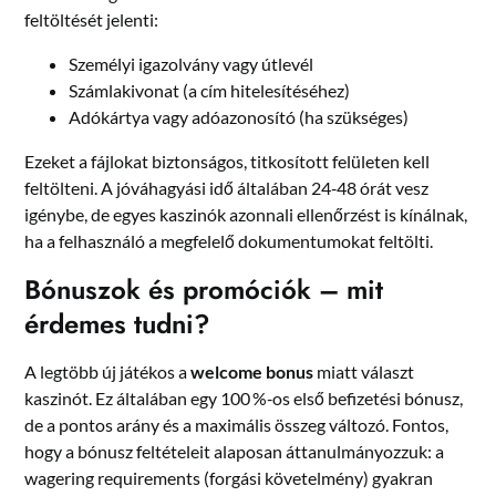
feltöltését jelenti:
Személyi igazolvány vagy útlevél
Számlakivonat (a cím hitelesítéséhez)
Adókártya vagy adóazonosító (ha szükséges)
Ezeket a fájlokat biztonságos, titkosított felületen kell
feltölteni. A jóváhagyási idő általában 24‑48 órát vesz
igénybe, de egyes kaszinók azonnali ellenőrzést is kínálnak,
ha a felhasználó a megfelelő dokumentumokat feltölti.
Bónuszok és promóciók – mit
érdemes tudni?
A legtöbb új játékos a
welcome bonus
miatt választ
kaszinót. Ez általában egy 100 %‑os első befizetési bónusz,
de a pontos arány és a maximális összeg változó. Fontos,
hogy a bónusz feltételeit alaposan áttanulmányozzuk: a
wagering requirements (forgási követelmény) gyakran