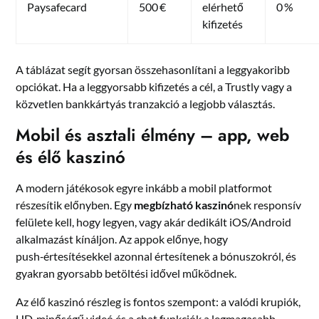
Paysafecard
500 €
elérhető
0 %
kifizetés
A táblázat segít gyorsan összehasonlítani a leggyakoribb
opciókat. Ha a leggyorsabb kifizetés a cél, a Trustly vagy a
közvetlen bankkártyás tranzakció a legjobb választás.
Mobil és asztali élmény – app, web
és élő kaszinó
A modern játékosok egyre inkább a mobil platformot
részesítik előnyben. Egy
megbízható kaszinó
nek responsív
felülete kell, hogy legyen, vagy akár dedikált iOS/Android
alkalmazást kínáljon. Az appok előnye, hogy
push‑értesítésekkel azonnal értesítenek a bónuszokról, és
gyakran gyorsabb betöltési idővel működnek.
Az élő kaszinó részleg is fontos szempont: a valódi krupiók,
HD‑minőségű videó és a chat funkciók a legmagasabb