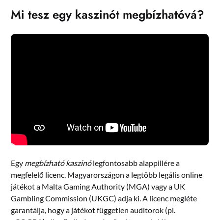
Mi tesz egy kaszinót megbízhatóvá?
Egy
megbízható kaszinó
legfontosabb alappillére a
megfelelő licenc. Magyarországon a legtöbb legális online
játékot a Malta Gaming Authority (MGA) vagy a UK
Gambling Commission (UKGC) adja ki. A licenc megléte
garantálja, hogy a játékot független auditorok (pl.