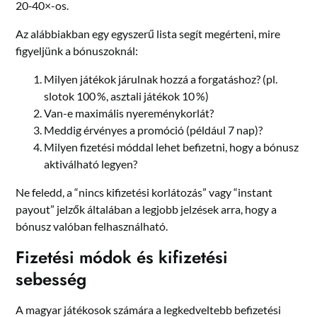
20‑40×-os.
Az alábbiakban egy egyszerű lista segít megérteni, mire
figyeljünk a bónuszoknál:
Milyen játékok járulnak hozzá a forgatáshoz? (pl.
slotok 100 %, asztali játékok 10 %)
Van-e maximális nyereménykorlát?
Meddig érvényes a promóció (például 7 nap)?
Milyen fizetési móddal lehet befizetni, hogy a bónusz
aktiválható legyen?
Ne feledd, a “nincs kifizetési korlátozás” vagy “instant
payout” jelzők általában a legjobb jelzések arra, hogy a
bónusz valóban felhasználható.
Fizetési módok és kifizetési
sebesség
A magyar játékosok számára a legkedveltebb befizetési