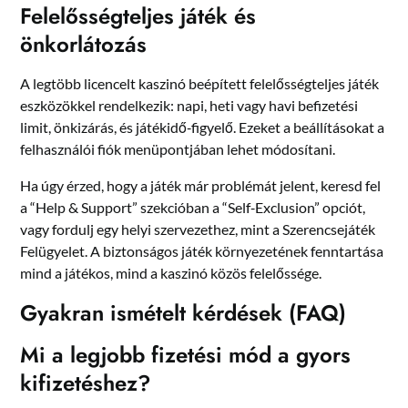
Felelősségteljes játék és
önkorlátozás
A legtöbb licencelt kaszinó beépített felelősségteljes játék
eszközökkel rendelkezik: napi, heti vagy havi befizetési
limit, önkizárás, és játékidő‑figyelő. Ezeket a beállításokat a
felhasználói fiók menüpontjában lehet módosítani.
Ha úgy érzed, hogy a játék már problémát jelent, keresd fel
a “Help & Support” szekcióban a “Self‑Exclusion” opciót,
vagy fordulj egy helyi szervezethez, mint a Szerencsejáték
Felügyelet. A biztonságos játék környezetének fenntartása
mind a játékos, mind a kaszinó közös felelőssége.
Gyakran ismételt kérdések (FAQ)
Mi a legjobb fizetési mód a gyors
kifizetéshez?