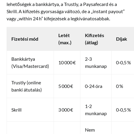
lehetőségek a bankkártya, a Trustly, a Paysafecard és a
Skrill. A kifizetés gyorsasága változó, de a „instant payout”
vagy „within 24 h” kifejezések a legkívánatosabbak.
Letét
Kifizetés
Fizetési mód
Díjak
(max.)
(átlag)
Bankkártya
2‑3
10 000 €
0‑0,5 %
(Visa/Mastercard)
munkanap
Trustly (online
5 000 €
0‑24 óra
0 %
banki átutalás)
1‑2
Skrill
3 000 €
0‑0,5 %
munkanap
Nem