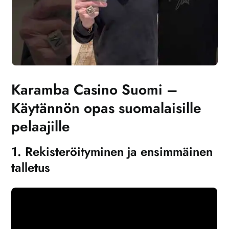
Karamba Casino Suomi –
Käytännön opas suomalaisille
pelaajille
1. Rekisteröityminen ja ensimmäinen
talletus