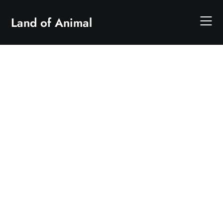
Skip
to
Land of Animal
content