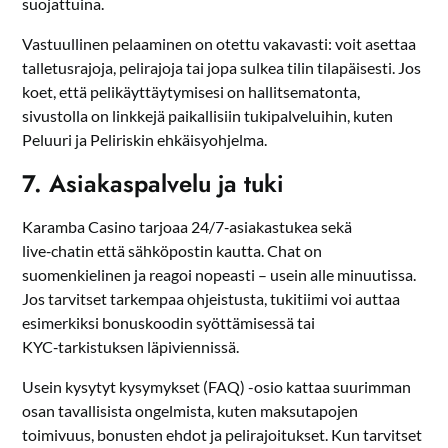
suojattuina.
Vastuullinen pelaaminen on otettu vakavasti: voit asettaa
talletusrajoja, pelirajoja tai jopa sulkea tilin tilapäisesti. Jos
koet, että pelikäyttäytymisesi on hallitsematonta,
sivustolla on linkkejä paikallisiin tukipalveluihin, kuten
Peluuri ja Peliriskin ehkäisyohjelma.
7. Asiakaspalvelu ja tuki
Karamba Casino tarjoaa 24/7‑asiakastukea sekä
live‑chatin että sähköpostin kautta. Chat on
suomenkielinen ja reagoi nopeasti – usein alle minuutissa.
Jos tarvitset tarkempaa ohjeistusta, tukitiimi voi auttaa
esimerkiksi bonuskoodin syöttämisessä tai
KYC‑tarkistuksen läpiviennissä.
Usein kysytyt kysymykset (FAQ) -osio kattaa suurimman
osan tavallisista ongelmista, kuten maksutapojen
toimivuus, bonusten ehdot ja pelirajoitukset. Kun tarvitset