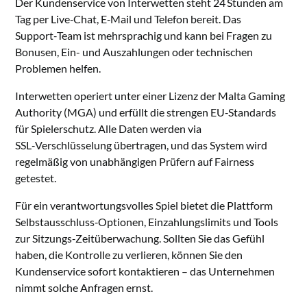
Der Kundenservice von Interwetten steht 24 Stunden am
Tag per Live‑Chat, E‑Mail und Telefon bereit. Das
Support‑Team ist mehrsprachig und kann bei Fragen zu
Bonusen, Ein- und Auszahlungen oder technischen
Problemen helfen.
Interwetten operiert unter einer Lizenz der Malta Gaming
Authority (MGA) und erfüllt die strengen EU‑Standards
für Spielerschutz. Alle Daten werden via
SSL‑Verschlüsselung übertragen, und das System wird
regelmäßig von unabhängigen Prüfern auf Fairness
getestet.
Für ein verantwortungsvolles Spiel bietet die Plattform
Selbstausschluss‑Optionen, Einzahlungslimits und Tools
zur Sitzungs‑Zeitüberwachung. Sollten Sie das Gefühl
haben, die Kontrolle zu verlieren, können Sie den
Kundenservice sofort kontaktieren – das Unternehmen
nimmt solche Anfragen ernst.