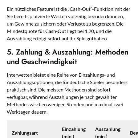
Ein nützliches Feature ist die „Cash‑Out“-Funktion, mit der
Sie bereits platzierte Wetten vorzeitig beenden können,
um Gewinne zu sichern oder Verluste zu begrenzen. Die
Mindestquote für Cash‑Out liegt bei 1,20, und die
Auszahlung erfolgt sofort auf Ihr Spielguthaben.
5. Zahlung & Auszahlung: Methoden
und Geschwindigkeit
Interwetten bietet eine Reihe von Einzahlungs‑ und
Auszahlungsoptionen, die für deutsche Spieler besonders
praktisch sind. Die meisten Methoden sind sofort
verfügbar, während Auszahlungen je nach gewählter
Methode zwischen wenigen Stunden und maximal zwei
Werktagen dauern.
Einzahlung
Auszahlung
Zahlungsart
Bea
(min.)
(min.)