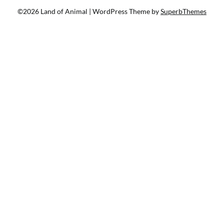
©2026 Land of Animal
| WordPress Theme by
SuperbThemes