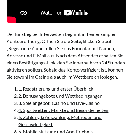
Der Einstieg bei Interwetten beginnt mit einer simplen
Kontoeröffnung. Öffnen Sie die Seite, klicken Sie auf
„Registrieren“ und füllen Sie das Formular mit Namen,
Adresse und E‑Mail aus. Nach dem Absenden erhalten Sie
einen Bestätigungs‑Link, den Sie innerhalb von 24 Stunden
aktivieren sollten. Sobald das Konto verifiziert ist, können
Sie sowohl im Casino als auch im Wettbereich loslegen.
1. Registrierung und erster Überblick
2. Bonusangebote und Wettbedingungen
3. Spielangebot: Casino und Live‑Casino
4. Sportwetten: Märkte und Besonderheiten
5. Zahlung & Auszahlung: Methoden und
Geschwindigkeit
6. Mobile Nutzung und App‑Erlebnis