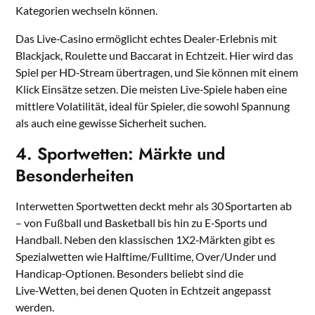
Kategorien wechseln können.
Das Live‑Casino ermöglicht echtes Dealer‑Erlebnis mit
Blackjack, Roulette und Baccarat in Echtzeit. Hier wird das
Spiel per HD‑Stream übertragen, und Sie können mit einem
Klick Einsätze setzen. Die meisten Live‑Spiele haben eine
mittlere Volatilität, ideal für Spieler, die sowohl Spannung
als auch eine gewisse Sicherheit suchen.
4. Sportwetten: Märkte und
Besonderheiten
Interwetten Sportwetten deckt mehr als 30 Sportarten ab
– von Fußball und Basketball bis hin zu E‑Sports und
Handball. Neben den klassischen 1X2‑Märkten gibt es
Spezialwetten wie Halftime/Fulltime, Over/Under und
Handicap‑Optionen. Besonders beliebt sind die
Live‑Wetten, bei denen Quoten in Echtzeit angepasst
werden.