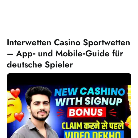
Interwetten Casino Sportwetten
– App‑ und Mobile‑Guide für
deutsche Spieler