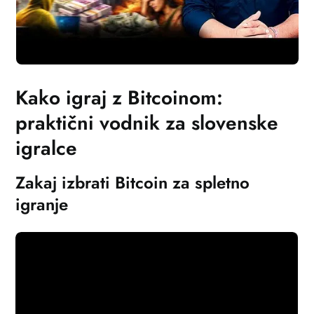
Kako igraj z Bitcoinom:
praktični vodnik za slovenske
igralce
Zakaj izbrati Bitcoin za spletno
igranje