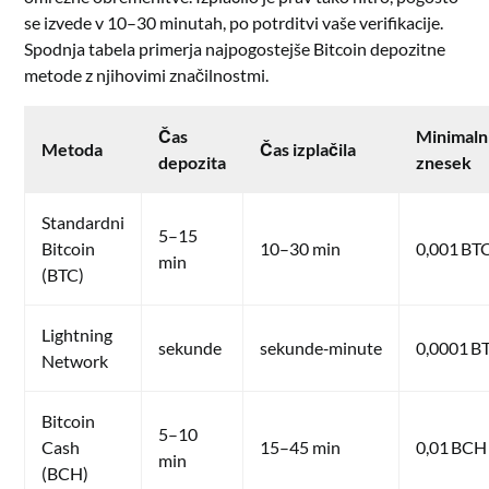
se izvede v 10–30 minutah, po potrditvi vaše verifikacije.
Spodnja tabela primerja najpogostejše Bitcoin depozitne
metode z njihovimi značilnostmi.
Čas
Minimaln
Metoda
Čas izplačila
depozita
znesek
Standardni
5–15
Bitcoin
10–30 min
0,001 BT
min
(BTC)
Lightning
sekunde
sekunde‑minute
0,0001 B
Network
Bitcoin
5–10
Cash
15–45 min
0,01 BCH
min
(BCH)