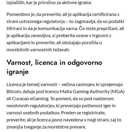
izplačilih, kar je priročno za aktivne igralce.
Pomembno je, da preverite, ali je aplikacija certificirana s
strani ustreznega regulatorja – to zagotavlja, da so podatki
šifrirani in da je komunikacija varna. Če niste prepričani, ali
je aplikacija zanesljiva, si preberite ocene v trgovini z
aplikacijami in preverite, ali obstajajo poročila o
morebitnih varnostnih težavah.
Varnost, licenca in odgovorno
igranje
Licenca je temelj varnosti – večina casinojev, ki sprejemajo
Bitcoin, deluje pod licenco Malta Gaming Authority (MGA)
ali Curacao eGaming. To pomeni, da so pod nadzorom
neodvisnih regulatorjev, ki preverjajo poštenost iger in
varnost osebnih podatkov. Preden se registrirate,
preverite, ali je licenca jasno navedena v nogi strani, saj to
zmanjša tveganje za morebitne prevare.