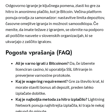
Odgovorno igranje je ključnega pomena, zlasti ko gre za
hitro in anonimno plačilo, kot je Bitcoin. Večina platform
ponuja orodja za samonadzor: nastavitve limita depozitov,
časovne omejitve igranja in možnost samoodklopa. Če
menite, da imate težave z igranjem, se obrnite na podporo
ali poiščite nasvete v slovenskih organizacijah, ki se
ukvarjajo z zaščito igralcev.
Pogosta vprašanja (FAQ)
Ali je varno igrati z Bitcoinom?
Da, če izberete
licenciran casino, ki uporablja SSL šifriranje in
preverjene varnostne protokole.
Kaj je wagering requirement?
Gre za število krat, ki
morate staviti bonus ali depozit, preden lahko
izplačate dobitke.
Kaj je najboljša metoda za hitro izplačilo?
Lightning
Network ponuja najhitrejša izplačila, ki traja le nekaj
sekund do minute.