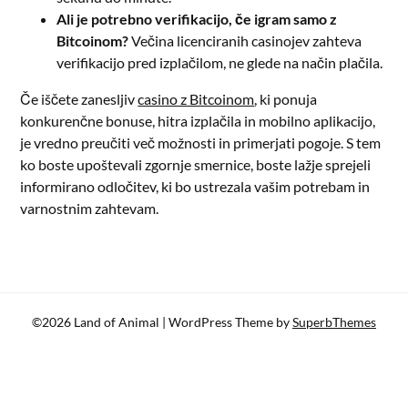
Ali je potrebno verifikacijo, če igram samo z
Bitcoinom?
Večina licenciranih casinojev zahteva
verifikacijo pred izplačilom, ne glede na način plačila.
Če iščete zanesljiv
casino z Bitcoinom
, ki ponuja
konkurenčne bonuse, hitra izplačila in mobilno aplikacijo,
je vredno preučiti več možnosti in primerjati pogoje. S tem
ko boste upoštevali zgornje smernice, boste lažje sprejeli
informirano odločitev, ki bo ustrezala vašim potrebam in
varnostnim zahtevam.
©2026 Land of Animal
| WordPress Theme by
SuperbThemes