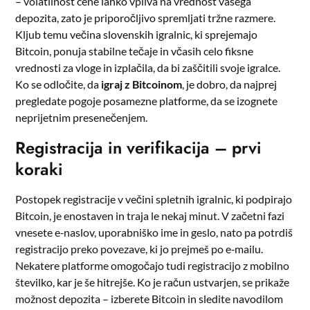
– volatilnost cene lahko vpliva na vrednost vašega
depozita, zato je priporočljivo spremljati tržne razmere.
Kljub temu večina slovenskih igralnic, ki sprejemajo
Bitcoin, ponuja stabilne tečaje in včasih celo fiksne
vrednosti za vloge in izplačila, da bi zaščitili svoje igralce.
Ko se odločite, da
igraj z Bitcoinom
, je dobro, da najprej
pregledate pogoje posamezne platforme, da se izognete
neprijetnim presenečenjem.
Registracija in verifikacija – prvi
koraki
Postopek registracije v večini spletnih igralnic, ki podpirajo
Bitcoin, je enostaven in traja le nekaj minut. V začetni fazi
vnesete e‑naslov, uporabniško ime in geslo, nato pa potrdiš
registracijo preko povezave, ki jo prejmeš po e‑mailu.
Nekatere platforme omogočajo tudi registracijo z mobilno
številko, kar je še hitrejše. Ko je račun ustvarjen, se prikaže
možnost depozita – izberete Bitcoin in sledite navodilom