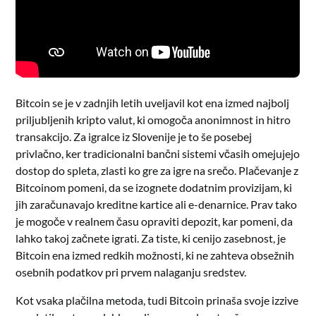
Bitcoin se je v zadnjih letih uveljavil kot ena izmed najbolj
priljubljenih kripto valut, ki omogoča anonimnost in hitro
transakcijo. Za igralce iz Slovenije je to še posebej
privlačno, ker tradicionalni bančni sistemi včasih omejujejo
dostop do spleta, zlasti ko gre za igre na srečo. Plačevanje z
Bitcoinom pomeni, da se izognete dodatnim provizijam, ki
jih zaračunavajo kreditne kartice ali e-denarnice. Prav tako
je mogoče v realnem času opraviti depozit, kar pomeni, da
lahko takoj začnete igrati. Za tiste, ki cenijo zasebnost, je
Bitcoin ena izmed redkih možnosti, ki ne zahteva obsežnih
osebnih podatkov pri prvem nalaganju sredstev.
Kot vsaka plačilna metoda, tudi Bitcoin prinaša svoje izzive