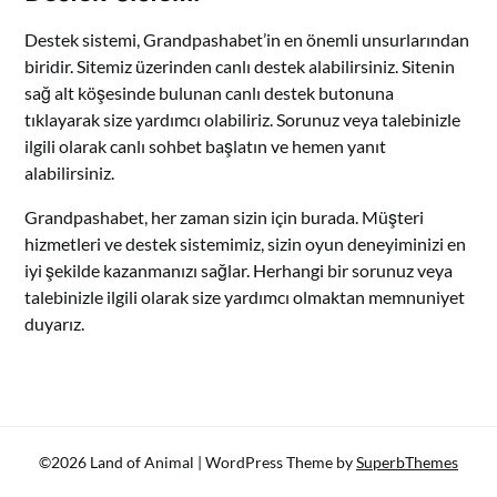
Destek sistemi, Grandpashabet’in en önemli unsurlarından
biridir. Sitemiz üzerinden canlı destek alabilirsiniz. Sitenin
sağ alt köşesinde bulunan canlı destek butonuna
tıklayarak size yardımcı olabiliriz. Sorunuz veya talebinizle
ilgili olarak canlı sohbet başlatın ve hemen yanıt
alabilirsiniz.
Grandpashabet, her zaman sizin için burada. Müşteri
hizmetleri ve destek sistemimiz, sizin oyun deneyiminizi en
iyi şekilde kazanmanızı sağlar. Herhangi bir sorunuz veya
talebinizle ilgili olarak size yardımcı olmaktan memnuniyet
duyarız.
©2026 Land of Animal
| WordPress Theme by
SuperbThemes