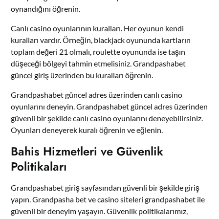
oynandığını öğrenin.
Canlı casino oyunlarının kuralları. Her oyunun kendi
kuralları vardır. Örneğin, blackjack oyununda kartların
toplam değeri 21 olmalı, roulette oyununda ise taşın
düşeceği bölgeyi tahmin etmelisiniz. Grandpashabet
güncel giriş üzerinden bu kuralları öğrenin.
Grandpashabet güncel adres üzerinden canlı casino
oyunlarını deneyin. Grandpashabet güncel adres üzerinden
güvenli bir şekilde canlı casino oyunlarını deneyebilirsiniz.
Oyunları deneyerek kuralı öğrenin ve eğlenin.
Bahis Hizmetleri ve Güvenlik
Politikaları
Grandpashabet giriş sayfasından güvenli bir şekilde giriş
yapın. Grandpasha bet ve casino siteleri grandpashabet ile
güvenli bir deneyim yaşayın. Güvenlik politikalarımız,