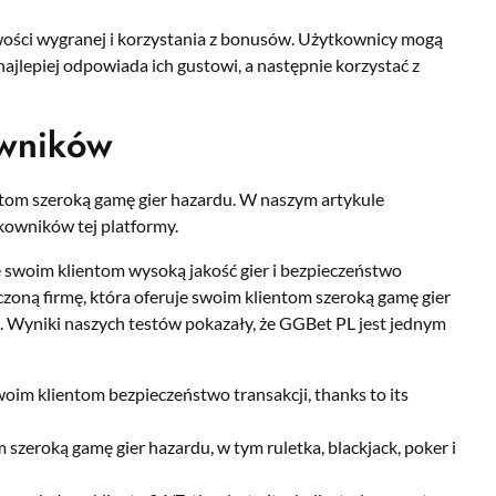
iwości wygranej i korzystania z bonusów. Użytkownicy mogą
najlepiej odpowiada ich gustowi, a następnie korzystać z
owników
ntom szeroką gamę gier hazardu. W naszym artykule
kowników tej platformy.
 swoim klientom wysoką jakość gier i bezpieczeństwo
czoną firmę, która oferuje swoim klientom szeroką gamę gier
ch. Wyniki naszych testów pokazały, że GGBet PL jest jednym
oim klientom bezpieczeństwo transakcji, thanks to its
szeroką gamę gier hazardu, w tym ruletka, blackjack, poker i