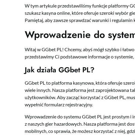
W tym artykule przedstawiliśmy funkcje platformy GG
szukasz kasyna online, które oferuje szeroki wybór g
Pamiętaj, aby zawsze sprawdzać warunki i regulamin 
Wprowadzenie do syste
Witaj w GGbet PL! Chcemy, abyś mógł szybko i łatwo 
przedstawimy Ci podstawowe informacje o systemie, a
Jak działa GGbet PL?
GGbet PL to platforma kasynowa, która oferuje szerok
wiele innych. Nasza platforma jest zaprojektowana tak
użytkowników. Aby zacząć korzystać z GGbet PL, musis
wypełnić formularz rejestracyjny.
Wprowadzenie do systemu GGbet PL jest prostym i int
z naszych gier hazardowych. Nasza platforma jest do
mobilnych, co sprawia, że możesz korzystać z niej, gdz