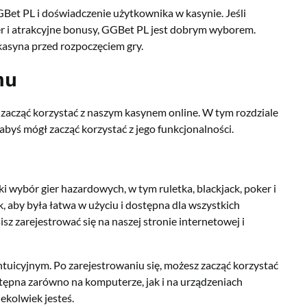
Bet PL i doświadczenie użytkownika w kasynie. Jeśli
ier i atrakcyjne bonusy, GGBet PL jest dobrym wyborem.
kasyna przed rozpoczęciem gry.
mu
zacząć korzystać z naszym kasynem online. W tym rozdziale
byś mógł zacząć korzystać z jego funkcjonalności.
i wybór gier hazardowych, w tym ruletka, blackjack, poker i
, aby była łatwa w użyciu i dostępna dla wszystkich
z zarejestrować się na naszej stronie internetowej i
uicyjnym. Po zarejestrowaniu się, możesz zacząć korzystać
stępna zarówno na komputerze, jak i na urządzeniach
iekolwiek jesteś.