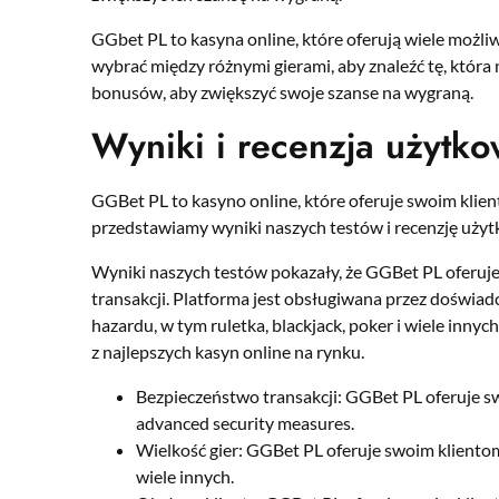
GGbet PL to kasyna online, które oferują wiele możl
wybrać między różnymi gierami, aby znaleźć tę, która 
bonusów, aby zwiększyć swoje szanse na wygraną.
Wyniki i recenzja użytk
GGBet PL to kasyno online, które oferuje swoim klie
przedstawiamy wyniki naszych testów i recenzję użyt
Wyniki naszych testów pokazały, że GGBet PL oferuje
transakcji. Platforma jest obsługiwana przez doświad
hazardu, w tym ruletka, blackjack, poker i wiele inny
z najlepszych kasyn online na rynku.
Bezpieczeństwo transakcji: GGBet PL oferuje sw
advanced security measures.
Wielkość gier: GGBet PL oferuje swoim klientom 
wiele innych.