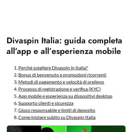
Divaspin Italia: guida completa
all’app e all’esperienza mobile
Perché scegliere Divaspin in Italia?
Bonus di benvenuto e promozioni ricorrenti
Metodi di pagamento e velocità di prelievo
Processo di registrazione e verifica (KYC)
App mobile e esperienza su dispositivi desktop
Supporto clienti e sicurezza
Gioco responsabile e limiti di deposito
Come iniziare subito su Divaspin Italia