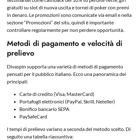
gratuiti su slot di nuova uscita e tornei di poker con premi
in denaro. Le promozioni sono comunicate via email e nella
sezione “Promozioni” del sito, quindi è importante
controllare regolarmente per non perdere opportunità.
Metodi di pagamento e velocità di
prelievo
Divaspin supporta una varietà di metodi di pagamento
pensati per il pubblico italiano. Ecco una panoramica dei
principali:
Carte di credito (Visa, MasterCard)
Portafogli elettronici (PayPal, Skrill, Neteller)
Bonifico bancario SEPA
PaySafeCard
I tempi di prelievo variano a seconda del metodo scelto. Di
seguito una tabella riassuntiva: