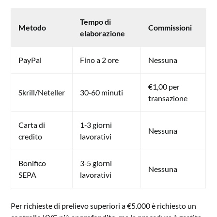
Tempo di
Metodo
Commissioni
elaborazione
PayPal
Fino a 2 ore
Nessuna
€1,00 per
Skrill/Neteller
30‑60 minuti
transazione
Carta di
1‑3 giorni
Nessuna
credito
lavorativi
Bonifico
3‑5 giorni
Nessuna
SEPA
lavorativi
Per richieste di prelievo superiori a €5.000 è richiesto un