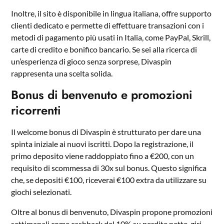
Inoltre, il sito è disponibile in lingua italiana, offre supporto
clienti dedicato e permette di effettuare transazioni con i
metodi di pagamento più usati in Italia, come PayPal, Skrill,
carte di credito e bonifico bancario. Se sei alla ricerca di
un’esperienza di gioco senza sorprese, Divaspin
rappresenta una scelta solida.
Bonus di benvenuto e promozioni
ricorrenti
Il welcome bonus di Divaspin è strutturato per dare una
spinta iniziale ai nuovi iscritti. Dopo la registrazione, il
primo deposito viene raddoppiato fino a €200, con un
requisito di scommessa di 30x sul bonus. Questo significa
che, se depositi €100, riceverai €100 extra da utilizzare su
giochi selezionati.
Oltre al bonus di benvenuto, Divaspin propone promozioni
settimanali come cashback del 10% su perdite nette, giri