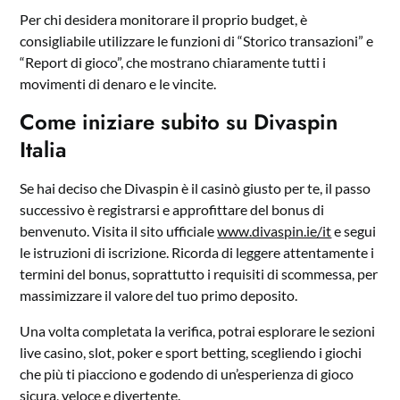
Per chi desidera monitorare il proprio budget, è
consigliabile utilizzare le funzioni di “Storico transazioni” e
“Report di gioco”, che mostrano chiaramente tutti i
movimenti di denaro e le vincite.
Come iniziare subito su Divaspin
Italia
Se hai deciso che Divaspin è il casinò giusto per te, il passo
successivo è registrarsi e approfittare del bonus di
benvenuto. Visita il sito ufficiale
www.divaspin.ie/it
e segui
le istruzioni di iscrizione. Ricorda di leggere attentamente i
termini del bonus, soprattutto i requisiti di scommessa, per
massimizzare il valore del tuo primo deposito.
Una volta completata la verifica, potrai esplorare le sezioni
live casino, slot, poker e sport betting, scegliendo i giochi
che più ti piacciono e godendo di un’esperienza di gioco
sicura, veloce e divertente.