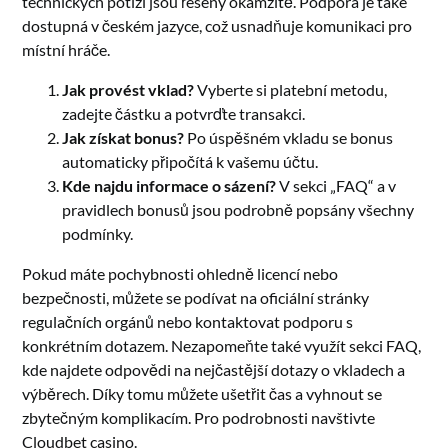
technických potíží jsou řešeny okamžitě. Podpora je také
dostupná v českém jazyce, což usnadňuje komunikaci pro
místní hráče.
Jak provést vklad?
Vyberte si platební metodu,
zadejte částku a potvrďte transakci.
Jak získat bonus?
Po úspěšném vkladu se bonus
automaticky připočítá k vašemu účtu.
Kde najdu informace o sázení?
V sekci „FAQ“ a v
pravidlech bonusů jsou podrobně popsány všechny
podmínky.
Pokud máte pochybnosti ohledně licencí nebo
bezpečnosti, můžete se podívat na oficiální stránky
regulačních orgánů nebo kontaktovat podporu s
konkrétním dotazem. Nezapomeňte také využít sekci FAQ,
kde najdete odpovědi na nejčastější dotazy o vkladech a
výběrech. Díky tomu můžete ušetřit čas a vyhnout se
zbytečným komplikacím. Pro podrobnosti navštivte
Cloudbet casino
.