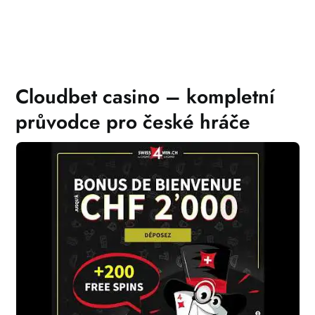
Cloudbet casino – kompletní
průvodce pro české hráče