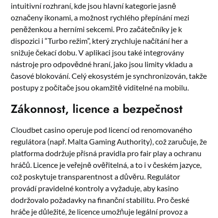
intuitivní rozhraní, kde jsou hlavní kategorie jasně
označeny ikonami, a možnost rychlého přepínání mezi
peněženkou a herními sekcemi. Pro začátečníky je k
dispozici i “Turbo režim”, který zrychluje načítání her a
snižuje čekací dobu. V aplikaci jsou také integrovány
nástroje pro odpovědné hraní, jako jsou limity vkladu a
časové blokování. Celý ekosystém je synchronizován, takže
postupy z počítače jsou okamžitě viditelné na mobilu.
Zákonnost, licence a bezpečnost
Cloudbet casino operuje pod licencí od renomovaného
regulátora (např. Malta Gaming Authority), což zaručuje, že
platforma dodržuje přísná pravidla pro fair play a ochranu
hráčů. Licence je veřejně ověřitelná, a to i v českém jazyce,
což poskytuje transparentnost a důvěru. Regulátor
provádí pravidelné kontroly a vyžaduje, aby kasino
dodržovalo požadavky na finanční stabilitu. Pro české
hráče je důležité, že licence umožňuje legální provoz a