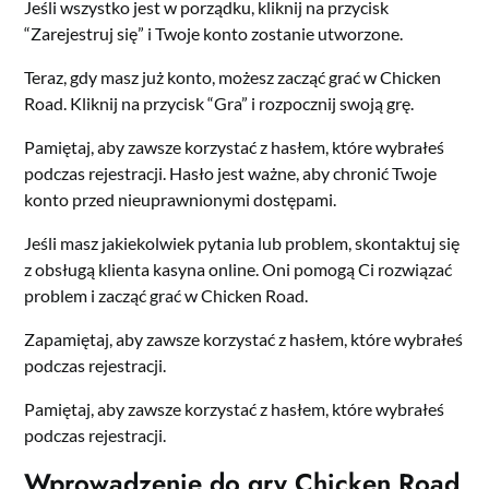
Jeśli wszystko jest w porządku, kliknij na przycisk
“Zarejestruj się” i Twoje konto zostanie utworzone.
Teraz, gdy masz już konto, możesz zacząć grać w Chicken
Road. Kliknij na przycisk “Gra” i rozpocznij swoją grę.
Pamiętaj, aby zawsze korzystać z hasłem, które wybrałeś
podczas rejestracji. Hasło jest ważne, aby chronić Twoje
konto przed nieuprawnionymi dostępami.
Jeśli masz jakiekolwiek pytania lub problem, skontaktuj się
z obsługą klienta kasyna online. Oni pomogą Ci rozwiązać
problem i zacząć grać w Chicken Road.
Zapamiętaj, aby zawsze korzystać z hasłem, które wybrałeś
podczas rejestracji.
Pamiętaj, aby zawsze korzystać z hasłem, które wybrałeś
podczas rejestracji.
Wprowadzenie do gry Chicken Road