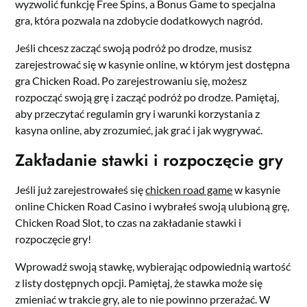
wyzwolić funkcję Free Spins, a Bonus Game to specjalna
gra, która pozwala na zdobycie dodatkowych nagród.
Jeśli chcesz zacząć swoją podróż po drodze, musisz
zarejestrować się w kasynie online, w którym jest dostępna
gra Chicken Road. Po zarejestrowaniu się, możesz
rozpocząć swoją grę i zacząć podróż po drodze. Pamiętaj,
aby przeczytać regulamin gry i warunki korzystania z
kasyna online, aby zrozumieć, jak grać i jak wygrywać.
Zakładanie stawki i rozpoczęcie gry
Jeśli już zarejestrowałeś się
chicken road game
w kasynie
online Chicken Road Casino i wybrałeś swoją ulubioną grę,
Chicken Road Slot, to czas na zakładanie stawki i
rozpoczęcie gry!
Wprowadź swoją stawkę, wybierając odpowiednią wartość
z listy dostępnych opcji. Pamiętaj, że stawka może się
zmieniać w trakcie gry, ale to nie powinno przerażać. W