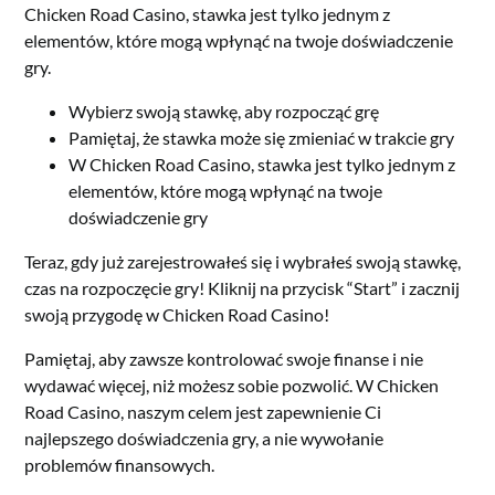
Chicken Road Casino, stawka jest tylko jednym z
elementów, które mogą wpłynąć na twoje doświadczenie
gry.
Wybierz swoją stawkę, aby rozpocząć grę
Pamiętaj, że stawka może się zmieniać w trakcie gry
W Chicken Road Casino, stawka jest tylko jednym z
elementów, które mogą wpłynąć na twoje
doświadczenie gry
Teraz, gdy już zarejestrowałeś się i wybrałeś swoją stawkę,
czas na rozpoczęcie gry! Kliknij na przycisk “Start” i zacznij
swoją przygodę w Chicken Road Casino!
Pamiętaj, aby zawsze kontrolować swoje finanse i nie
wydawać więcej, niż możesz sobie pozwolić. W Chicken
Road Casino, naszym celem jest zapewnienie Ci
najlepszego doświadczenia gry, a nie wywołanie
problemów finansowych.