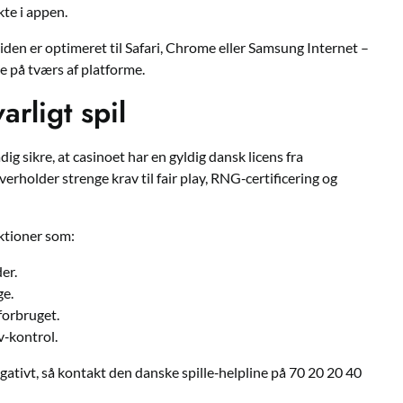
kte i appen.
siden er optimeret til Safari, Chrome eller Samsung Internet –
se på tværs af platforme.
rligt spil
g sikre, at casinoet har en gyldig dansk licens fra
erholder strenge krav til fair play, RNG‑certificering og
nktioner som:
er.
ge.
forbruget.
v‑kontrol.
negativt, så kontakt den danske spille‑helpline på 70 20 20 40