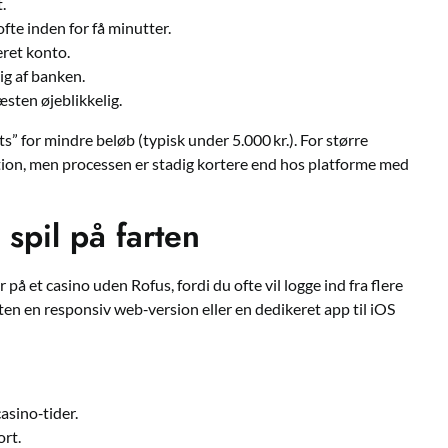
.
fte inden for få minutter.
eret konto.
g af banken.
sten øjeblikkelig.
s” for mindre beløb (typisk under 5.000 kr.). For større
ion, men processen er stadig kortere end hos platforme med
spil på farten
på et casino uden Rofus, fordi du ofte vil logge ind fra flere
ten en responsiv web‑version eller en dedikeret app til iOS
asino‑tider.
rt.