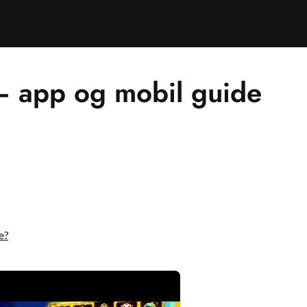
– app og mobil guide
e?