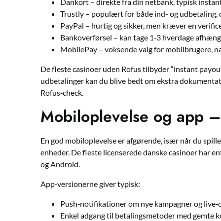
Dankort – direkte fra din netbank, typisk instant
Trustly – populært for både ind- og udbetaling, o
PayPal – hurtig og sikker, men kræver en verific
Bankoverførsel – kan tage 1‑3 hverdage afhængi
MobilePay – voksende valg for mobilbrugere, næ
De fleste casinoer uden Rofus tilbyder “instant payout
udbetalinger kan du blive bedt om ekstra dokumentat
Rofus‑check.
Mobiloplevelse og app – 
En god mobiloplevelse er afgørende, især når du spiller 
enheder. De fleste licenserede danske casinoer har en
og Android.
App‑versionerne giver typisk:
Push‑notifikationer om nye kampagner og live‑c
Enkel adgang til betalingsmetoder med gemte ko