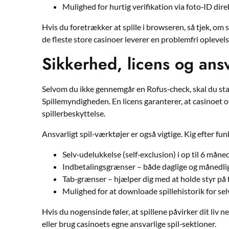
Mulighed for hurtig verifikation via foto‑ID dire
Hvis du foretrækker at spille i browseren, så tjek, om 
de fleste store casinoer leverer en problemfri oplevel
Sikkerhed, licens og ansva
Selvom du ikke gennemgår en Rofus‑check, skal du stadi
Spillemyndigheden. En licens garanterer, at casinoet ov
spillerbeskyttelse.
Ansvarligt spil‑værktøjer er også vigtige. Kig efter fu
Selv‑udelukkelse (self‑exclusion) i op til 6 måned
Indbetalingsgrænser – både daglige og månedli
Tab‑grænser – hjælper dig med at holde styr på 
Mulighed for at downloade spillehistorik for sel
Hvis du nogensinde føler, at spillene påvirker dit liv 
eller brug casinoets egne ansvarlige spil‑sektioner.