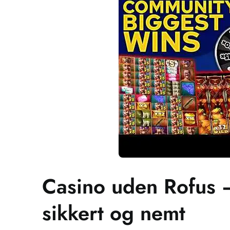
Casino uden Rofus –
sikkert og nemt