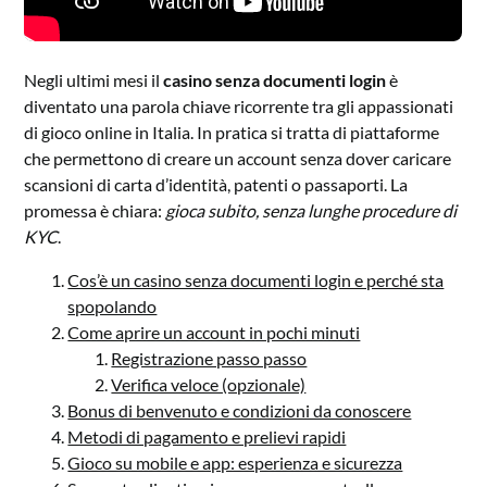
Negli ultimi mesi il
casino senza documenti login
è
diventato una parola chiave ricorrente tra gli appassionati
di gioco online in Italia. In pratica si tratta di piattaforme
che permettono di creare un account senza dover caricare
scansioni di carta d’identità, patenti o passaporti. La
promessa è chiara:
gioca subito, senza lunghe procedure di
KYC
.
Cos’è un casino senza documenti login e perché sta
spopolando
Come aprire un account in pochi minuti
Registrazione passo passo
Verifica veloce (opzionale)
Bonus di benvenuto e condizioni da conoscere
Metodi di pagamento e prelievi rapidi
Gioco su mobile e app: esperienza e sicurezza