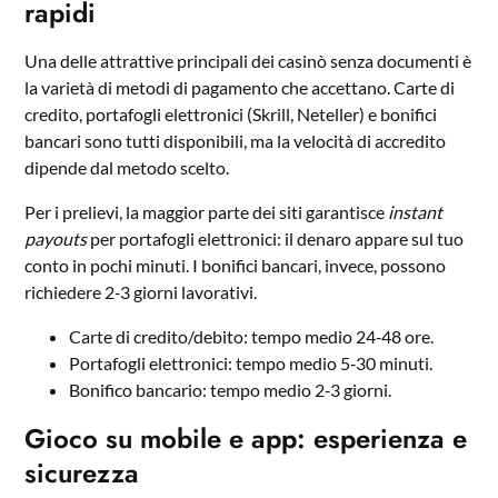
rapidi
Una delle attrattive principali dei casinò senza documenti è
la varietà di metodi di pagamento che accettano. Carte di
credito, portafogli elettronici (Skrill, Neteller) e bonifici
bancari sono tutti disponibili, ma la velocità di accredito
dipende dal metodo scelto.
Per i prelievi, la maggior parte dei siti garantisce
instant
payouts
per portafogli elettronici: il denaro appare sul tuo
conto in pochi minuti. I bonifici bancari, invece, possono
richiedere 2‑3 giorni lavorativi.
Carte di credito/debito: tempo medio 24‑48 ore.
Portafogli elettronici: tempo medio 5‑30 minuti.
Bonifico bancario: tempo medio 2‑3 giorni.
Gioco su mobile e app: esperienza e
sicurezza