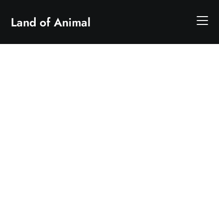
Skip
to
Land of Animal
content