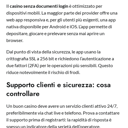
Il
casino senza documenti login
è ottimizzato per
dispositivi mobili. La maggior parte dei provider offre una
web app responsiva e, per gli utenti più esigenti, una app
nativa disponibile per Android e iOS. L’app permette di
depositare, giocare e prelevare senza mai aprire un
browser.
Dal punto di vista della sicurezza, le app usano la
crittografia SSL a 256 bit e richiedono l’autenticazione a
due fattori (2FA) per le operazioni più sensibili. Questo
riduce notevolmente il rischio di frodi.
Supporto clienti e sicurezza: cosa
controllare
Un buon casino deve avere un servizio clienti attivo 24/7,
preferibilmente via chat live e telefono. Prova a contattare
il supporto prima di registrarti: la rapidità di risposta è
spesso un indicatore della serietà dell’operatore.