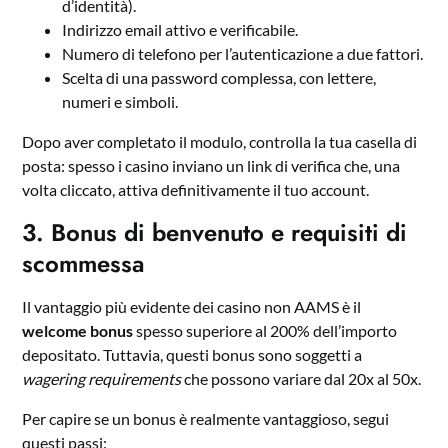
d’identità).
Indirizzo email attivo e verificabile.
Numero di telefono per l’autenticazione a due fattori.
Scelta di una password complessa, con lettere,
numeri e simboli.
Dopo aver completato il modulo, controlla la tua casella di
posta: spesso i casino inviano un link di verifica che, una
volta cliccato, attiva definitivamente il tuo account.
3. Bonus di benvenuto e requisiti di
scommessa
Il vantaggio più evidente dei casino non AAMS è il
welcome bonus
spesso superiore al 200% dell’importo
depositato. Tuttavia, questi bonus sono soggetti a
wagering requirements
che possono variare dal 20x al 50x.
Per capire se un bonus è realmente vantaggioso, segui
questi passi: