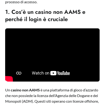
processo di accesso.
1. Cos’è un casino non AAMS e
perché il login è cruciale
Un
casino non AAMS
è una piattaforma di gioco d’azzardo
che non possiede la licenza dell’Agenzia delle Dogane e dei
Monopoli (ADM). Questi siti operano con licenze offshore,