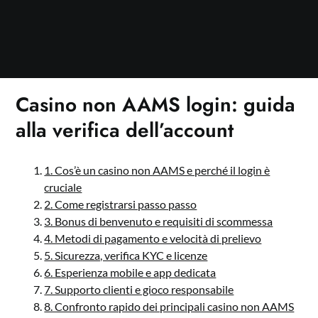
Casino non AAMS login: guida
alla verifica dell’account
1. Cos’è un casino non AAMS e perché il login è
cruciale
2. Come registrarsi passo passo
3. Bonus di benvenuto e requisiti di scommessa
4. Metodi di pagamento e velocità di prelievo
5. Sicurezza, verifica KYC e licenze
6. Esperienza mobile e app dedicata
7. Supporto clienti e gioco responsabile
8. Confronto rapido dei principali casino non AAMS