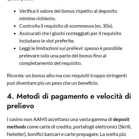
Verifica il valore del bonus rispetto al deposito
minimo richiesto.
Controlla il requisito di scommessa (es. 30x).
Assicurati che i giochi conteggiati per il requisito
includano le slot preferite.
Leggi le limitazioni sui prelievi: spesso è possibile
prelevare solo una parte del bonus fino al
completamento del requisito.
Ricorda: un bonus alto ma con requisiti troppo stringenti
può diventare più un peso che un beneficio.
4. Metodi di pagamento e velocità di
prelievo
I casino non AAMS accettano una vasta gamma di
deposit
methods
come carte di credito, portafogli elettronici (Skrill,
Neteller), bonifici bancari e carte prepagate. La scelta più