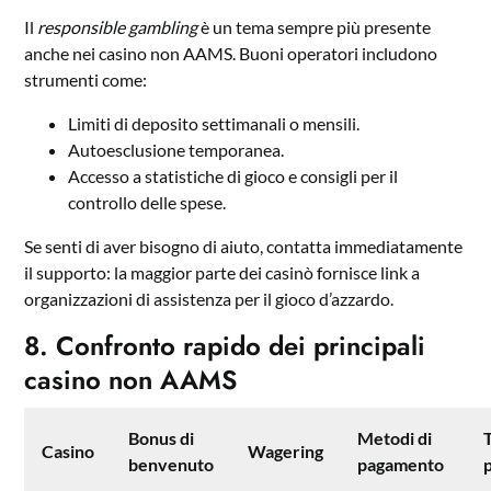
Il
responsible gambling
è un tema sempre più presente
anche nei casino non AAMS. Buoni operatori includono
strumenti come:
Limiti di deposito settimanali o mensili.
Autoesclusione temporanea.
Accesso a statistiche di gioco e consigli per il
controllo delle spese.
Se senti di aver bisogno di aiuto, contatta immediatamente
il supporto: la maggior parte dei casinò fornisce link a
organizzazioni di assistenza per il gioco d’azzardo.
8. Confronto rapido dei principali
casino non AAMS
Bonus di
Metodi di
Casino
Wagering
benvenuto
pagamento