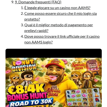
9. Domande frequenti (FAQ)
È legale giocare su un casino non AAMS?
Come posso essere sicuro che il mio login sia
protetto?
Qual è il miglior metodo di pagamento per
prelievi rapidi?
Dove posso trovare il link ufficiale per il casino
non AAMS login?