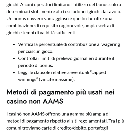
giochi. Alcuni operatori limitano l’utilizzo del bonus solo a
determinati slot, mentre altri escludono i giochi da tavolo.
Un bonus davvero vantaggioso è quello che offre una
combinazione di requisito ragionevole, ampia scelta di
giochi e tempi di validità sufficienti.
Verifica la percentuale di contribuzione al wagering
per ciascun gioco.
Controlla i limiti di prelievo giornalieri durante il
periodo di bonus.
Leggi le clausole relative a eventuali “capped
winnings” (vincite massime).
Metodi di pagamento più usati nei
casino non AAMS
I casinò non AAMS offrono una gamma più ampia di
metodi di pagamento rispetto ai siti regolamentati. Tra i più
comuni troviamo carte di credito/debito, portafogli