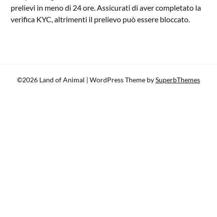
prelievi in meno di 24 ore. Assicurati di aver completato la
verifica KYC, altrimenti il prelievo può essere bloccato.
©2026 Land of Animal
| WordPress Theme by
SuperbThemes