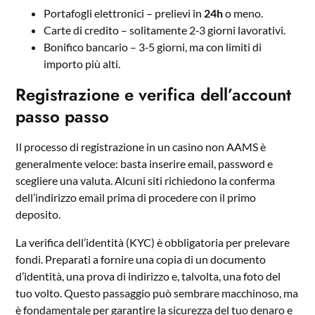
Portafogli elettronici – prelievi in
24h
o meno.
Carte di credito – solitamente 2‑3 giorni lavorativi.
Bonifico bancario – 3‑5 giorni, ma con limiti di
importo più alti.
Registrazione e verifica dell’account
passo passo
Il processo di registrazione in un casino non AAMS è
generalmente veloce: basta inserire email, password e
scegliere una valuta. Alcuni siti richiedono la conferma
dell’indirizzo email prima di procedere con il primo
deposito.
La verifica dell’identità (KYC) è obbligatoria per prelevare
fondi. Preparati a fornire una copia di un documento
d’identità, una prova di indirizzo e, talvolta, una foto del
tuo volto. Questo passaggio può sembrare macchinoso, ma
è fondamentale per garantire la sicurezza del tuo denaro e