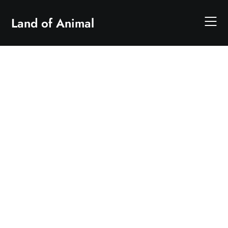
Skip
to
Land of Animal
content