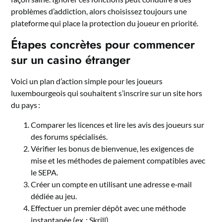
problèmes d’addiction, alors choisissez toujours une
plateforme qui place la protection du joueur en priorité.
Étapes concrètes pour commencer
sur un casino étranger
Voici un plan d’action simple pour les joueurs
luxembourgeois qui souhaitent s’inscrire sur un site hors
du pays :
Comparer les licences et lire les avis des joueurs sur
des forums spécialisés.
Vérifier les bonus de bienvenue, les exigences de
mise et les méthodes de paiement compatibles avec
le SEPA.
Créer un compte en utilisant une adresse e‑mail
dédiée au jeu.
Effectuer un premier dépôt avec une méthode
instantanée (ex. : Skrill).