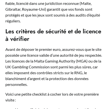
fiable, licencié dans une juridiction reconnue (Malte,
Gibraltar, Royaume‑Uni) garantit que vos fonds sont
protégés et que les jeux sont soumis à des audits d’équité
réguliers.
Les critères de sécurité et de licence
à vérifier
Avant de déposer le premier euro, assurez‑vous que le site
possède une licence valide d’une autorité de jeu respectée.
Les licences de la Malta Gaming Authority (MGA) ou de la
UK Gambling Commission sont parmi les plus sûres, car
elles imposent des contrôles stricts sur le RNG, le
blanchiment d’argent et la protection des données
personnelles.
Voici une petite checklist à cocher lors de votre première
visite :