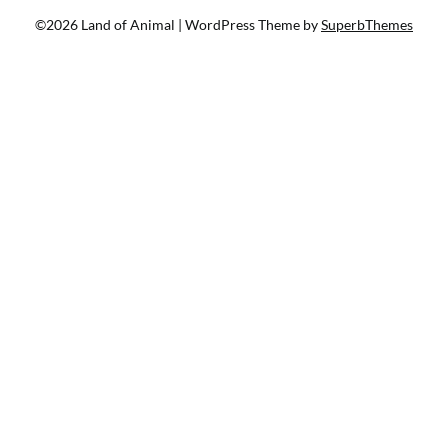
©2026 Land of Animal
| WordPress Theme by
SuperbThemes