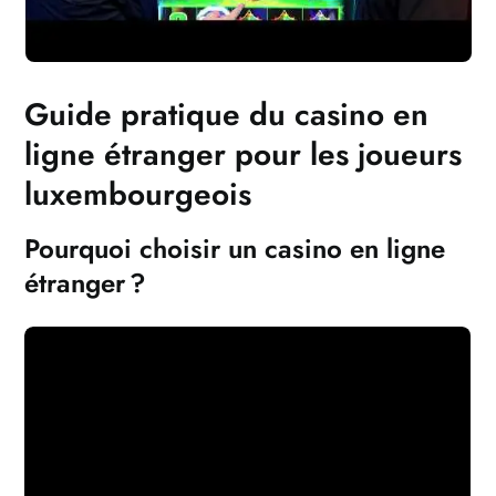
Guide pratique du casino en
ligne étranger pour les joueurs
luxembourgeois
Pourquoi choisir un casino en ligne
étranger ?