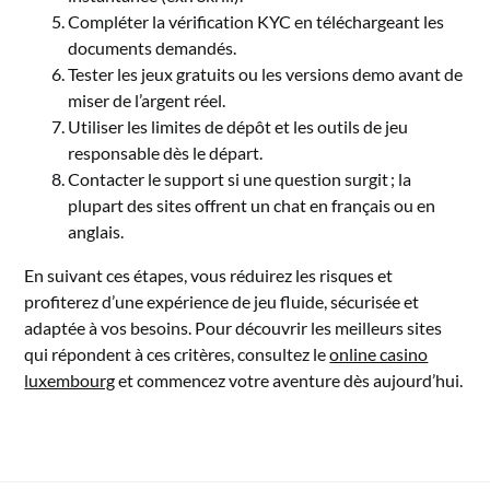
Compléter la vérification KYC en téléchargeant les
documents demandés.
Tester les jeux gratuits ou les versions demo avant de
miser de l’argent réel.
Utiliser les limites de dépôt et les outils de jeu
responsable dès le départ.
Contacter le support si une question surgit ; la
plupart des sites offrent un chat en français ou en
anglais.
En suivant ces étapes, vous réduirez les risques et
profiterez d’une expérience de jeu fluide, sécurisée et
adaptée à vos besoins. Pour découvrir les meilleurs sites
qui répondent à ces critères, consultez le
online casino
luxembourg
et commencez votre aventure dès aujourd’hui.