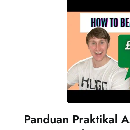
Panduan Praktikal 