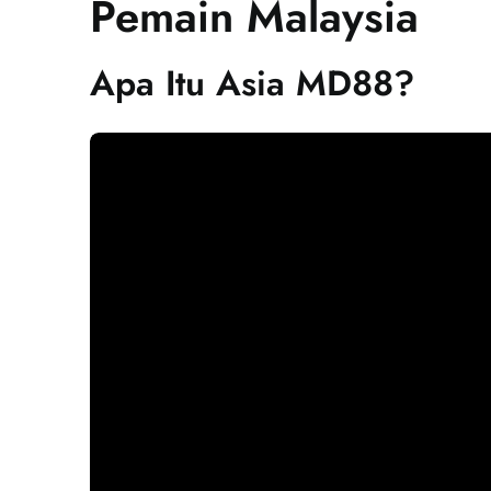
Pemain Malaysia
Apa Itu Asia MD88?