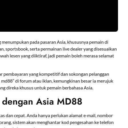
ng menumpukan pada pasaran Asia, khususnya pemain di
n, sportsbook, serta permainan live dealer yang disesuaikan
wah lesen yang diiktiraf, jadi pemain boleh merasa selamat
dar pembayaran yang kompetitif dan sokongan pelanggan
ia md88” di forum atau iklan, kemungkinan besar ia merujuk
ng direka khusus untuk pemain berbahasa Asia.
n dengan Asia MD88
kas dan cepat. Anda hanya perlukan alamat e‑mail, nombor
i borang, sistem akan menghantar kod pengesahan ke telefon