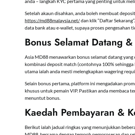
anda – langkah KYC pertama yang penting untuk mel
Setelah akaun disahkan, anda boleh membuat deposit
https://md88malaysia.net/
dan klik “Daftar Sekarang
data bank atau e‑wallet, supaya proses pengesahan ti
Bonus Selamat Datang &
Asia MD88 menawarkan bonus selamat datang yang c
kombinasi deposit match (contohnya 100% sehingga R
utama ialah anda mesti melengkapkan wagering requir
Selain bonus pertama, platform ini mengadakan promo
khusus untuk pemain VIP. Pastikan anda membaca term
menuntut bonus.
Kaedah Pembayaran & Ke
Berikut ialah jadual ringkas yang menunjukkan beber
MD88, bersama dengan tempoh pemprosesan dan seb