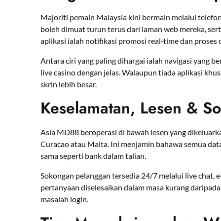
Majoriti pemain Malaysia kini bermain melalui telef
boleh dimuat turun terus dari laman web mereka, sert
aplikasi ialah notifikasi promosi real‑time dan proses
Antara ciri yang paling dihargai ialah navigasi yang
live casino dengan jelas. Walaupun tiada aplikasi khu
skrin lebih besar.
Keselamatan, Lesen & S
Asia MD88 beroperasi di bawah lesen yang dikeluarkan
Curacao atau Malta. Ini menjamin bahawa semua data 
sama seperti bank dalam talian.
Sokongan pelanggan tersedia 24/7 melalui live chat, 
pertanyaan diselesaikan dalam masa kurang daripada
masalah login.