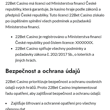
22Bet Casino má licenci od Ministerstva financí České
republiky, která garantuje, že kasino hraje podle zákonů a
předpisů České republiky. Tuto licenci 22Bet Casino získalo
po úspěšném splnění všech podmínek a požadavků
Ministerstva financí.
22Bet Casino je registrováno u Ministerstva financí
České republiky pod číslem licence: XXXXXXX.
22Bet Casino splňuje všechny podmínky a
požadavky zákona č. 202/2017 Sb., o loteriích a
jiných hrách.
Bezpečnost a ochrana údajů
22Bet Casino prioritizuje bezpečnost a ochranu osobních
údajů svých hráčů. Proto 22Bet Casino implementoval
řadu opatření, aby zajišťoval bezpečnost a ochranu údajů:
Zajišťuje šifrovaní a ochranné opatření pro všechny
přenosy dat.