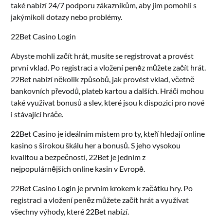
také nabízí 24/7 podporu zákazníkům, aby jim pomohli s
jakýmikoli dotazy nebo problémy.
22Bet Casino Login
Abyste mohli začít hrát, musíte se registrovat a provést
první vklad. Po registraci a vložení peněz můžete začít hrát.
22Bet nabízí několik způsobů, jak provést vklad, včetně
bankovních převodů, plateb kartou a dalších. Hráči mohou
také využívat bonusů a slev, které jsou k dispozici pro nové
i stávající hráče.
22Bet Casino je ideálním místem pro ty, kteří hledají online
kasino s širokou škálu her a bonusů. S jeho vysokou
kvalitou a bezpečností, 22Bet je jedním z
nejpopulárnějších online kasin v Evropě.
22Bet Casino Login je prvním krokem k začátku hry. Po
registraci a vložení peněz můžete začít hrát a využívat
všechny výhody, které 22Bet nabízí.