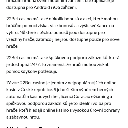
hráčům hrát na svém mobilním zařízení. Tato aplikace je
dostupná pro Android i iOS zařízení.
22Bet casino má také několik bonusů a akcí, které mohou
hráčům pomoci získat více bonusů a zvýšit své šance na
výhru. Některé z těchto bonusů jsou dostupné pro
všechny hráče, zatímco jiné jsou dostupné pouze pro nové
hráče.
22Bet casino má také špičkovou podporu zákazníků, která
je dostupná 24/7. To znamená, že hráči mohou získat
pomoc kdykoliv potřebují.
Závěr: 22Bet casino je jedním z nejpopulárnějších online
kasín v České republice. S jeho širším výběrem herných
automatů a kasínových her, licencí Curacao eGaming a
špičkovou podporou zákazníků, je to ideální volba pro
hráče, kteří hledají online kasino s vysokou úrovní ochrany
a zábavnou hrou.