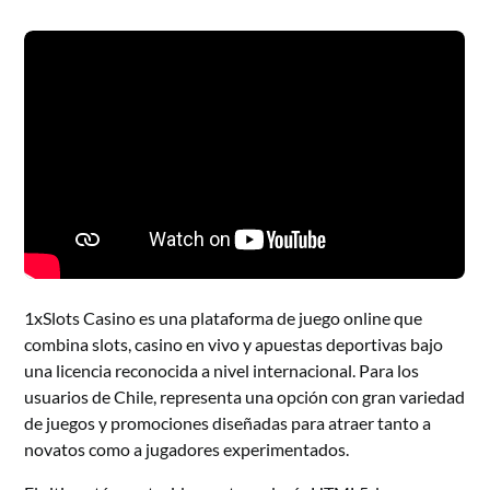
1xSlots Casino es una plataforma de juego online que
combina slots, casino en vivo y apuestas deportivas bajo
una licencia reconocida a nivel internacional. Para los
usuarios de Chile, representa una opción con gran variedad
de juegos y promociones diseñadas para atraer tanto a
novatos como a jugadores experimentados.