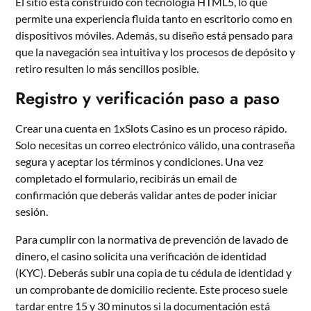
El sitio está construido con tecnología HTML5, lo que
permite una experiencia fluida tanto en escritorio como en
dispositivos móviles. Además, su diseño está pensado para
que la navegación sea intuitiva y los procesos de depósito y
retiro resulten lo más sencillos posible.
Registro y verificación paso a paso
Crear una cuenta en 1xSlots Casino es un proceso rápido.
Solo necesitas un correo electrónico válido, una contraseña
segura y aceptar los términos y condiciones. Una vez
completado el formulario, recibirás un email de
confirmación que deberás validar antes de poder iniciar
sesión.
Para cumplir con la normativa de prevención de lavado de
dinero, el casino solicita una verificación de identidad
(KYC). Deberás subir una copia de tu cédula de identidad y
un comprobante de domicilio reciente. Este proceso suele
tardar entre 15 y 30 minutos si la documentación está